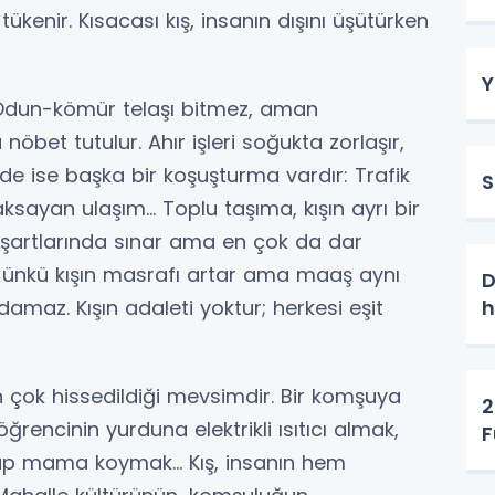
kenir. Kısacası kış, insanın dışını üşütürken
Y
r. Odun-kömür telaşı bitmez, aman
bet tutulur. Ahır işleri soğukta zorlaşır,
rde ise başka bir koşuşturma vardır: Trafik
S
 aksayan ulaşım… Toplu taşıma, kışın ayrı bir
di şartlarında sınar ama en çok da dar
i… Çünkü kışın masrafı artar ama maaş aynı
D
rdamaz. Kışın adaleti yoktur; herkesi eşit
h
çok hissedildiği mevsimdir. Bir komşuya
2
rencinin yurduna elektrikli ısıtıcı almak,
F
 kap mama koymak… Kış, insanın hem