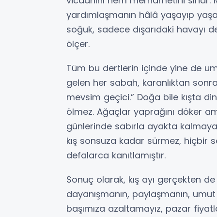
vicdanını hem merhametini sınar. 
yardımlaşmanın hâlâ yaşayıp yaşam
soğuk, sadece dışarıdaki havayı deği
ölçer.
Tüm bu dertlerin içinde yine de um
gelen her sabah, karanlıktan sonra
mevsim geçici.” Doğa bile kışta di
ölmez. Ağaçlar yaprağını döker ama
günlerinde sabırla ayakta kalmaya ça
kış sonsuza kadar sürmez, hiçbir 
defalarca kanıtlamıştır.
Sonuç olarak, kış ayı gerçekten de
dayanışmanın, paylaşmanın, umut bir
başımıza azaltamayız, pazar fiyatl