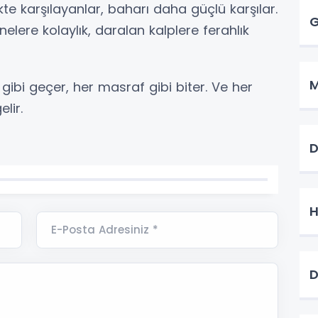
irlikte karşılayanlar, baharı daha güçlü karşılar.
G
elere kolaylık, daralan kalplere ferahlık
M
 gibi geçer, her masraf gibi biter. Ve her
lir.
D
H
E-Posta Adresiniz *
D