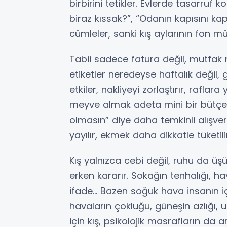
birbirini tetikler. Evlerde tasarru
biraz kıssak?”, “Odanın kapısını kap
cümleler, sanki kış aylarının fon mü
Tabii sadece fatura değil, mutfak ma
etiketler neredeyse haftalık değil,
etkiler, nakliyeyi zorlaştırır, rafla
meyve almak adeta mini bir bütçe t
olmasın” diye daha temkinli alışver
yayılır, ekmek daha dikkatle tüketili
Kış yalnızca cebi değil, ruhu da ü
erken kararır. Sokağın tenhalığı, ha
ifade… Bazen soğuk hava insanın i
havaların çokluğu, güneşin azlığı, uzu
için kış, psikolojik masrafların da ar