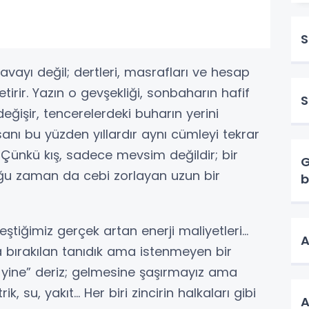
S
avayı değil; dertleri, masrafları ve hesap
tirir. Yazın o gevşekliği, sonbaharın hafif
S
değişir, tencerelerdeki buharın yerini
sanı bu yüzden yıllardır aynı cümleyi tekrar
” Çünkü kış, sadece mevsim değildir; bir
G
 çoğu zaman da cebi zorlayan uzun bir
b
leştiğimiz gerçek artan enerji maliyetleri…
A
 bırakılan tanıdık ama istenmeyen bir
di yine” deriz; gelmesine şaşırmayız ama
ik, su, yakıt… Her biri zincirin halkaları gibi
A