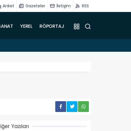
Anket
Gazeteler
İletişim
RSS
SANAT
YEREL
RÖPORTAJ
16:51
Battalg
iğer Yazıları