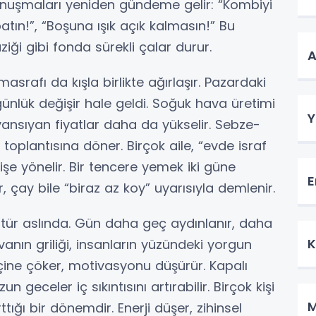
f konuşmaları yeniden gündeme gelir: “Kombiyi
atın!”, “Boşuna ışık açık kalmasın!” Bu
ziği gibi fonda sürekli çalar durur.
A
srafı da kışla birlikte ağırlaşır. Pazardaki
 günlük değişir hale geldi. Soğuk hava üretimi
Y
ra yansıyan fiyatlar daha da yükselir. Sebze-
oplantısına döner. Birçok aile, “evde israf
işe yönelir. Bir tencere yemek iki güne
E
r, çay bile “biraz az koy” uyarısıyla demlenir.
şütür aslında. Gün daha geç aydınlanır, daha
K
vanın griliği, insanların yüzündeki yorgun
çine çöker, motivasyonu düşürür. Kapalı
n geceler iç sıkıntısını artırabilir. Birçok kişi
M
ttığı bir dönemdir. Enerji düşer, zihinsel