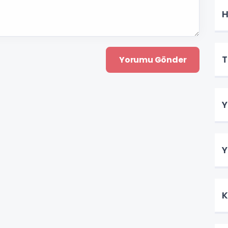
H
T
Y
Y
K