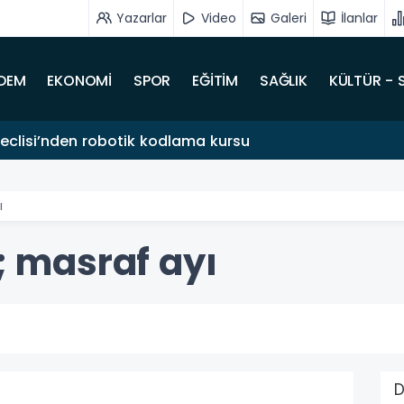
Yazarlar
Video
Galeri
İlanlar
DEM
EKONOMİ
SPOR
EĞİTİM
SAĞLIK
KÜLTÜR - 
clisi’nden robotik kodlama kursu
ı
ı; masraf ayı
D