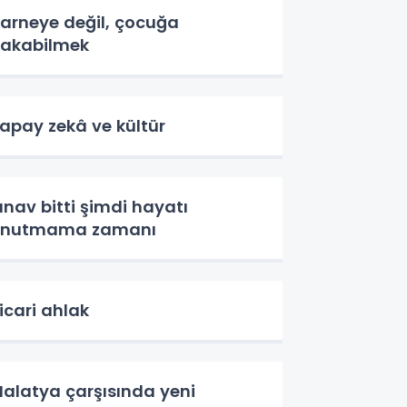
arneye değil, çocuğa
akabilmek
apay zekâ ve kültür
ınav bitti şimdi hayatı
unutmama zamanı
icari ahlak
alatya çarşısında yeni