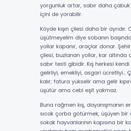
yorgunluk artar, sabır daha çabuk tü
içini de yorabilir.
Köyde kışın çilesi daha bir ayrıdı
üşütmeyelim diye sobanın başında nö
yollar kapanır, araçlar donar. Şehi
çilesi, buzlanan yollar, kar altında
sabır testi gibidir. Kış herkesi ken
gelirliyi, emekliyi, asgari ücretliy
kalır; fatura yükselir ama gelir kıpı
üşütür ama cebi eşit yakmaz.
Buna rağmen kış, dayanışmanın en 
sıcak çorba götürmek, üşüyen bir öğ
sokak hayvanlarının kapısına bir