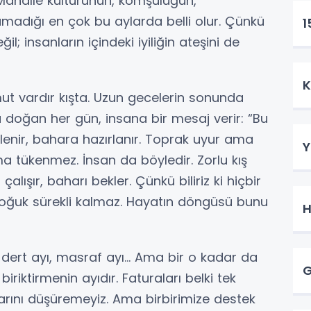
Mahalle kültürünün, komşuluğun,
adığı en çok bu aylarda belli olur. Çünkü
1
l; insanların içindeki iyiliğin ateşini de
K
ut vardır kışta. Uzun gecelerin sonunda
 doğan her gün, insana bir mesaj verir: “Bu
nlenir, bahara hazırlanır. Toprak uyur ama
Y
 tükenmez. İnsan da böyledir. Zorlu kış
lışır, baharı bekler. Çünkü biliriz ki hiçbir
soğuk sürekli kalmaz. Hayatın döngüsü bunu
H
 dert ayı, masraf ayı… Ama bir o kadar da
G
iktirmenin ayıdır. Faturaları belki tek
arını düşüremeyiz. Ama birbirimize destek