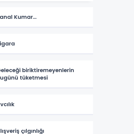
anal Kumar…
igara
eleceği biriktiremeyenlerin
ugünü tüketmesi
vcılık
lışveriş çılgınlığı