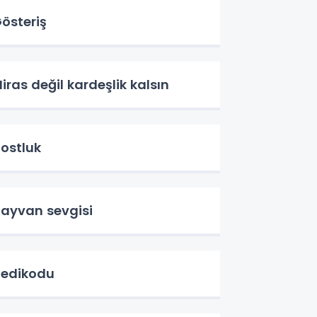
österiş
iras değil kardeşlik kalsın
ostluk
ayvan sevgisi
edikodu