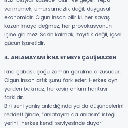
Bazı olaylar sadece “olur” ve geçer. Tepki
vermemek, umursamazlık değil; duygusal
ekonomidir. Olgun insan bilir ki, her savaş
kazanılmaya değmez, her provokasyonun
içine girilmez. Sakin kalmak, zayıflık değil, içsel
gücün işaretidir.
4. ANLAMAYANI İKNA ETMEYE ÇALIŞMAZSIN
İkna çabası, çoğu zaman görülme arzusudur.
Olgun insan artık şunu fark eder: Herkes aynı
yerden bakmaz, herkesin anlam haritası
farklıdır.
Biri seni yanlış anladığında ya da düşüncelerini
reddettiğinde, “anlatayım da anlasın” isteği
yerini “herkes kendi seviyesinde duyar”