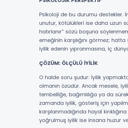
PSİKOLOJİK PERSPEKTİF
Psikoloji de bu durumu destekler. İns
unutur, kötülükleri ise daha uzun sür
hatırlanır” sözü boşuna söylenmemi
emeğinin karşılığını görmez; hatta
iyilik edenin yıpranmasına, iç düny
ÇÖZÜM: ÖLÇÜLÜ İYİLİK
O halde soru şudur: İyilik yapmaktan
olmanın özüdür. Ancak mesele, iyiliği
tembelliğe, bağımlılığa ya da sürek
zamanda iyilik, gösteriş için yapılma
karşılanmadığında hayal kırıklığına 
yoğrulmuş iyilik ise insana huzur ver