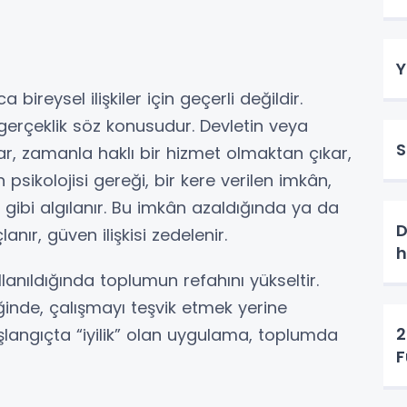
Y
bireysel ilişkiler için geçerli değildir.
erçeklik söz konusudur. Devletin veya
S
ar, zamanla haklı bir hizmet olmaktan çıkar,
 psikolojisi gereği, bir kere verilen imkân,
gibi algılanır. Bu imkân azaldığında ya da
D
anır, güven ilişkisi zedelenir.
h
anıldığında toplumun refahını yükseltir.
ğinde, çalışmayı teşvik etmek yerine
2
şlangıçta “iyilik” olan uygulama, toplumda
F