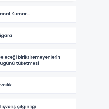
anal Kumar…
igara
eleceği biriktiremeyenlerin
ugünü tüketmesi
vcılık
lışveriş çılgınlığı