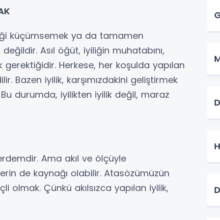
AK
G
yiliği küçümsemek ya da tamamen
ildir. Asıl öğüt, iyiliğin muhatabını,
M
erektiğidir. Herkese, her koşulda yapılan
ir. Bazen iyilik, karşımızdakini geliştirmek
r. Bu durumda, iyilikten iyilik değil, maraz
D
H
erdemdir. Ama akıl ve ölçüyle
erin de kaynağı olabilir. Atasözümüzün
çli olmak. Çünkü akılsızca yapılan iyilik,
D