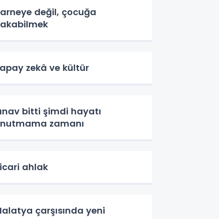
arneye değil, çocuğa
akabilmek
apay zekâ ve kültür
ınav bitti şimdi hayatı
unutmama zamanı
icari ahlak
alatya çarşısında yeni