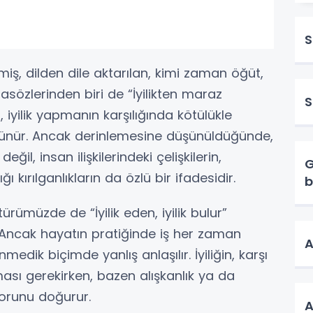
S
ş, dilden dile aktarılan, kimi zaman öğüt,
asözlerinden biri de “İyilikten maraz
S
 iyilik yapmanın karşılığında kötülükle
 görünür. Ancak derinlemesine düşünüldüğünde,
il, insan ilişkilerindeki çelişkilerin,
G
ı kırılganlıkların da özlü bir ifadesidir.
b
ltürümüzde de “İyilik eden, iyilik bulur”
. Ancak hayatın pratiğinde iş her zaman
A
medik biçimde yanlış anlaşılır. İyiliğin, karşı
sı gerekirken, bazen alışkanlık ya da
sorunu doğurur.
A