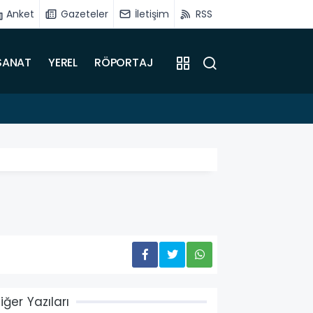
Anket
Gazeteler
İletişim
RSS
SANAT
YEREL
RÖPORTAJ
16:51
Battalg
iğer Yazıları