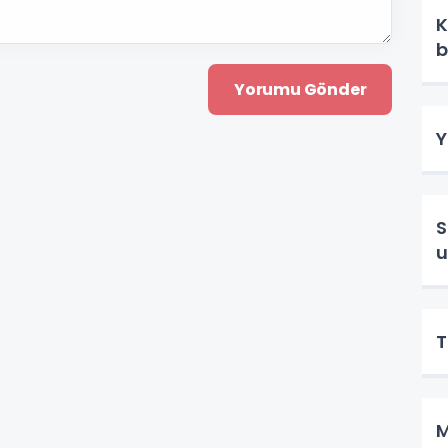
K
b
Y
S
T
M