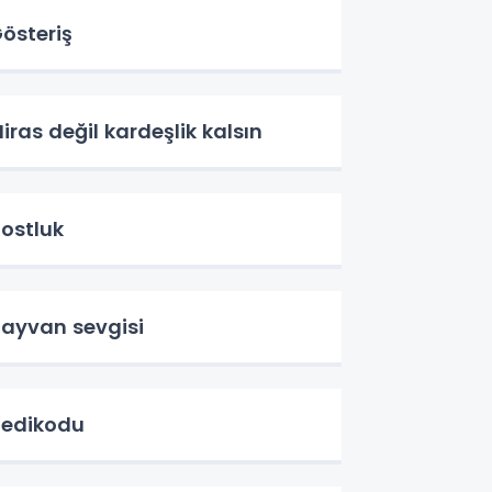
österiş
iras değil kardeşlik kalsın
ostluk
ayvan sevgisi
edikodu