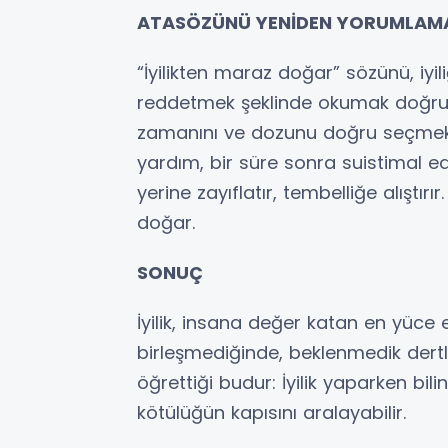
ATASÖZÜNÜ YENİDEN YORUMLAM
“İyilikten maraz doğar” sözünü, i
reddetmek şeklinde okumak doğru değ
zamanını ve dozunu doğru seçmek g
yardım, bir süre sonra suistimal edil
yerine zayıflatır, tembelliğe alıştırı
doğar.
SONUÇ
İyilik, insana değer katan en yüce 
birleşmediğinde, beklenmedik dertl
öğrettiği budur: İyilik yaparken bilin
kötülüğün kapısını aralayabilir.