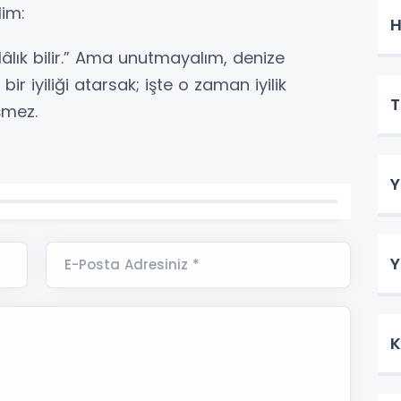
lim:
H
 Hâlık bilir.” Ama unutmayalım, denize
bir iyiliği atarsak; işte o zaman iyilik
T
şmez.
Y
Y
E-Posta Adresiniz *
K