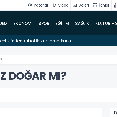
Yazarlar
Video
Galeri
İlanlar
DEM
EKONOMİ
SPOR
EĞİTİM
SAĞLIK
KÜLTÜR - 
clisi’nden robotik kodlama kursu
I?
AZ DOĞAR MI?
D