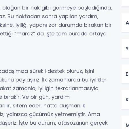
mı olağan bir hak gibi görmeye başladığında,
lmaz. Bu noktadan sonra yapılan yardım,
A
ksine, iyiliği yapanı zor durumda bırakan bir
t ettiği “maraz” da işte tam burada ortaya
Y
adaşımıza sürekli destek oluruz, işini
E
ünü paylaşırız. İlk zamanlarda bu iyilikler
Fakat zamanla, iyiliğin tekrarlanmasıyla
ye bırakır. Ve bir gün, yardım
K
ırılır, sitem eder, hatta düşmanlık
ğiliz, yalnızca gücümüz yetmemiştir. Ama
üşeriz. İşte bu durum, atasözünün gerçek
M