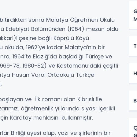
G
M
tirdikten sonra Malatya Öğretmen Okulu
tüsü Edebiyat Bölümünden (1964) mezun oldu.
kari)ilçesine bağlı Köprülü Köyü
T
u okulda, 1962’ye kadar Malatya’nın bir
ra, 1964’te Elazığ’da başladığı Türkçe ve
1969-78, 1980-82) ve Kastamonu’daki çeşitli
H
atya Hasan Varol Ortaokulu Türkçe
.
ayan ve İlk romanı olan Kıbrıslı ile
B
mız, öğretmenlik yıllarında siyasi içerikli
in Karatay mahlasını kullanmıştır.
Ç
rliği üyesi olup, yazı ve şiirlerinin bir
G