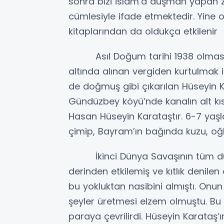
sonra bizi İslam’a düşman yapan zi
cümlesiyle ifade etmektedir. Yine
kitaplarından da oldukça etkilenir
Asıl Doğum tarihi 1938 olmasına 
altında alınan vergiden kurtulmak 
de doğmuş gibi çıkarılan Hüseyin Ka
Gündüzbey köyü’nde kanalın alt kı
Hasan Hüseyin Karataştır. 6-7 yaşl
çimip, Bayram’ın bağında kuzu, oğlak
İkinci Dünya Savaşının tüm düny
derinden etkilemiş ve kıtlık denilen
bu yokluktan nasibini almıştı. Onun i
şeyler üretmesi elzem olmuştu. Bu y
paraya çevrilirdi. Hüseyin Karataş’ın