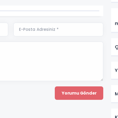
Y
m
E-Posta Adresiniz *
Ç
K