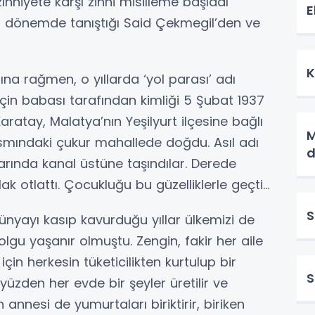
hniyete karşı zihni misilleme başladı”
E
 o dönemde tanıştığı Said Çekmegil’den ve
K
rağmen, o yıllarda ‘yol parası’ adı
için babası tarafından kimliği 5 Şubat 1937
ratay, Malatya’nın Yeşilyurt ilçesine bağlı
M
smındaki çukur mahallede doğdu. Asıl adı
d
arında kanal üstüne taşındılar. Derede
 otlattı. Çocukluğu bu güzelliklerle geçti...
S
ayı kasıp kavurduğu yıllar ülkemizi de
 olgu yaşanır olmuştu. Zengin, fakir her aile
çin herkesin tüketicilikten kurtulup bir
S
üzden her evde bir şeyler üretilir ve
 annesi de yumurtaları biriktirir, biriken