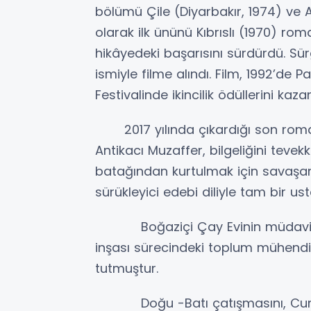
bölümü Çile (Diyarbakır, 1974) ve A
olarak ilk ününü Kıbrıslı (1970) rom
hikâyedeki başarısını sürdürdü. S
ismiyle filme alındı. Film, 1992’de P
Festivalinde ikincilik ödüllerini kaza
2017 yılında çıkardığı son roman
Antikacı Muzaffer, bilgeliğini tevek
batağından kurtulmak için savaşan C
sürükleyici edebi diliyle tam bir us
Boğaziçi Çay Evinin müdavimler
inşası sürecindeki toplum mühendisl
tutmuştur.
Doğu -Batı çatışmasını, Cuma m