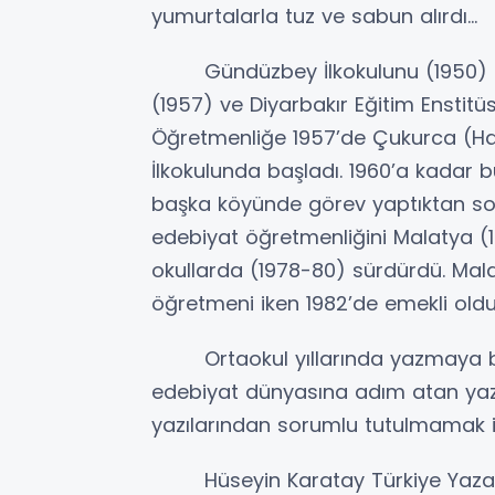
yumurtalarla tuz ve sabun alırdı...
Gündüzbey İlkokulunu (1950) bi
(1957) ve Diyarbakır Eğitim Ensti
Öğretmenliğe 1957’de Çukurca (Hak
İlkokulunda başladı. 1960’a kadar b
başka köyünde görev yaptıktan son
edebiyat öğretmenliğini Malatya (
okullarda (1978-80) sürdürdü. Mal
öğretmeni iken 1982’de emekli oldu
Ortaokul yıllarında yazmaya başl
edebiyat dünyasına adım atan yazarı
yazılarından sorumlu tutulmamak iç
Hüseyin Karatay Türkiye Yazarlar Bi