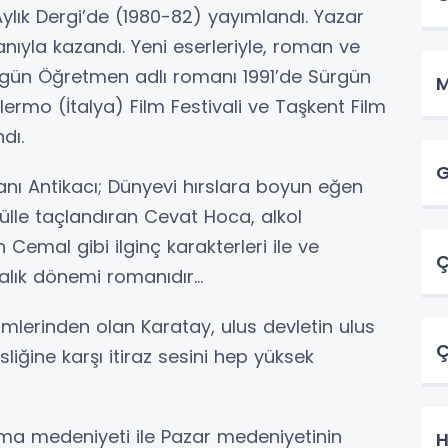
ylık Dergi’de (1980-82) yayımlandı. Yazar
anıyla kazandı. Yeni eserleriyle, roman ve
ürgün Öğretmen adlı romanı 1991’de Sürgün
M
alermo (İtalya) Film Festivali ve Taşkent Film
ndı.
ı Antikacı; Dünyevi hırslara boyun eğen
külle taçlandıran Cevat Hoca, alkol
emal gibi ilginç karakterleri ile ve
Ç
talık dönemi romanıdır...
inden olan Karatay, ulus devletin ulus
Ç
iğine karşı itiraz sesini hep yüksek
edeniyeti ile Pazar medeniyetinin
H