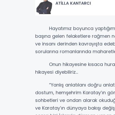
ATİLLA KANTARCI
Hayatımız boyunca yaptığımız 
başına gelen felaketlere rağmen na
ve insanı derinden kavrayışta edebiy
sorularına romanlarında maharetle 
Onun hikayesine kısaca hurafe
hikayesi diyebiliriz...
“Yanlış anlatılanı doğru anlatm
dostum, hemşehrim Karatay’ın görev
sohbetleri ve ondan alarak okuduğ
ve Karatay’ın dünyaya bakışı deği