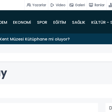
Yazarlar
Video
Galeri
İlanlar
DEM
EKONOMİ
SPOR
EĞİTİM
SAĞLIK
KÜLTÜR - 
Kent Müzesi Kütüphane mi oluyor?
ay
D