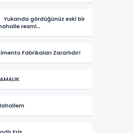
ukarıda gördüğünüz eski bir
ahalle resmi...
imento Fabrikaları Zararlıdır!
YAMALIK
Mahallem
adir Eriş