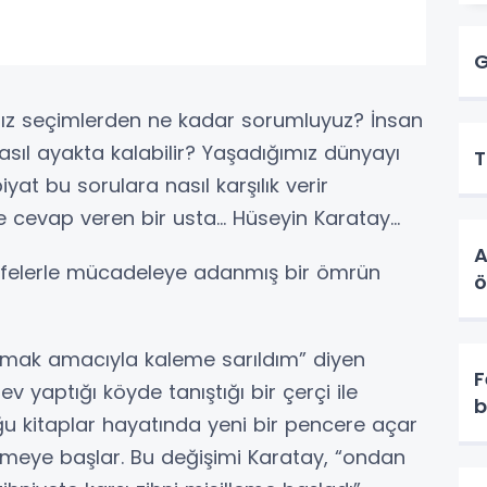
G
seçimlerden ne kadar sorumluyuz? İnsan
sıl ayakta kalabilir? Yaşadığımız dünyayı
T
at bu sorulara nasıl karşılık verir
cevap veren bir usta... Hüseyin Karatay...
A
lerle mücadeleye adanmış bir ömrün
ö
ak amacıyla kaleme sarıldım” diyen
F
 yaptığı köyde tanıştığı bir çerçi ile
b
u kitaplar hayatında yeni bir pencere açar
şmeye başlar. Bu değişimi Karatay, “ondan