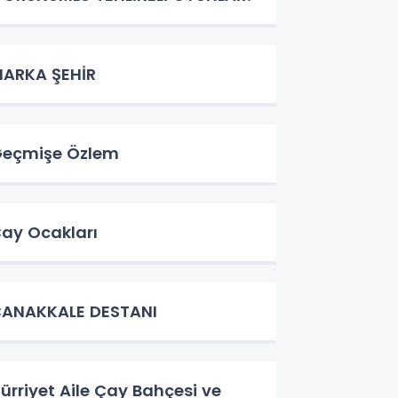
ARKA ŞEHİR
Geçmişe Özlem
ay Ocakları
ANAKKALE DESTANI
ürriyet Aile Çay Bahçesi ve