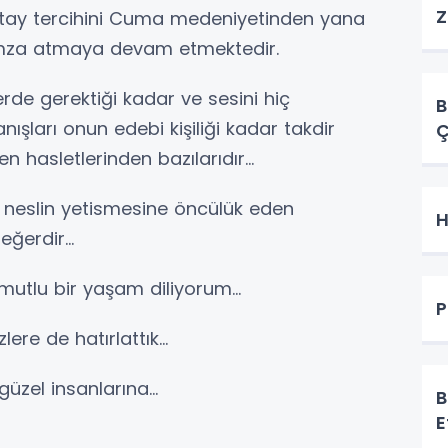
Z
atay tercihini Cuma medeniyetinden yana
 imza atmaya devam etmektedir.
e gerektiği kadar ve sesini hiç
B
şları onun edebi kişiliği kadar takdir
Ç
 hasletlerinden bazılarıdır...
lin yetismesine öncülük eden
H
eğerdir...
lu bir yaşam diliyorum...
P
 de hatırlattık...
 insanlarına...
B
E