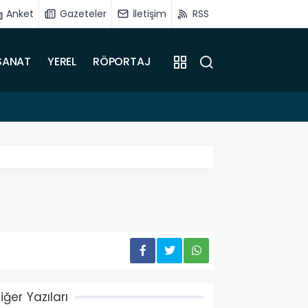
Anket
Gazeteler
İletişim
RSS
SANAT
YEREL
RÖPORTAJ
09:49
Arapg
iğer Yazıları