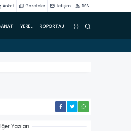
Anket
Gazeteler
İletişim
RSS
SANAT
YEREL
RÖPORTAJ
16:51
Battalg
iğer Yazıları