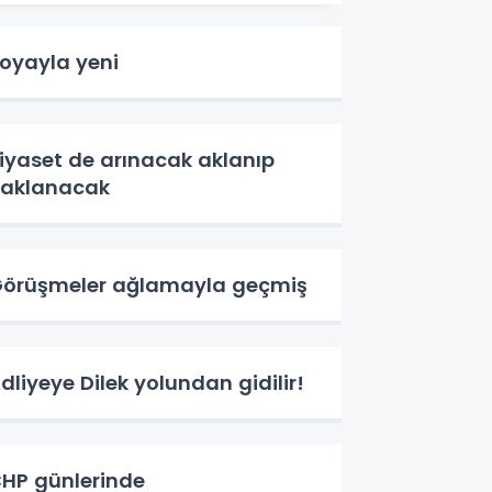
oyayla yeni
iyaset de arınacak aklanıp
aklanacak
örüşmeler ağlamayla geçmiş
dliyeye Dilek yolundan gidilir!
HP günlerinde