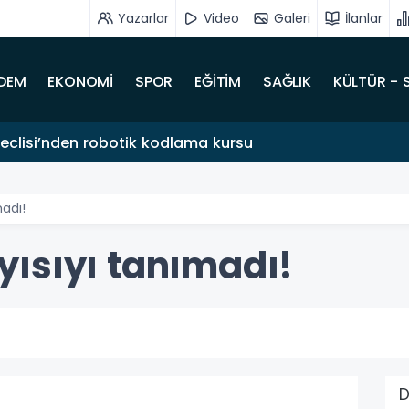
Yazarlar
Video
Galeri
İlanlar
DEM
EKONOMİ
SPOR
EĞİTİM
SAĞLIK
KÜLTÜR - 
clisi’nden robotik kodlama kursu
adı!
ısıyı tanımadı!
D