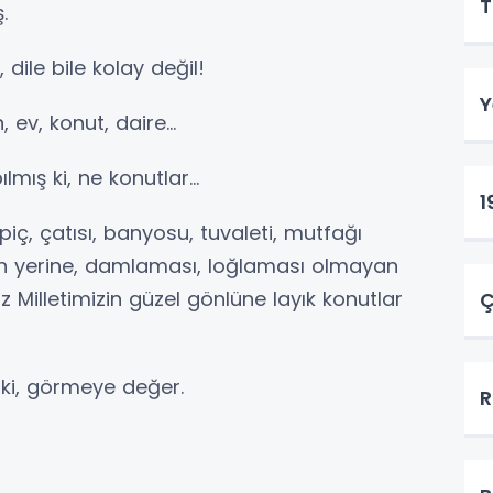
T
.
 dile bile kolay değil!
Y
, ev, konut, daire…
lmış ki, ne konutlar…
1
piç, çatısı, banyosu, tuvaleti, mutfağı
rin yerine, damlaması, loğlaması olmayan
Milletimizin güzel gönlüne layık konutlar
Ç
ş ki, görmeye değer.
R