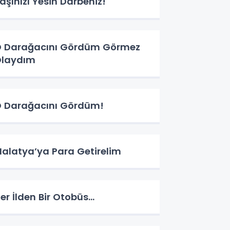
aşınızı Yesin Darbeniz!
 Darağacını Gördüm Görmez
laydım
 Darağacını Gördüm!
alatya’ya Para Getirelim
er İlden Bir Otobüs…