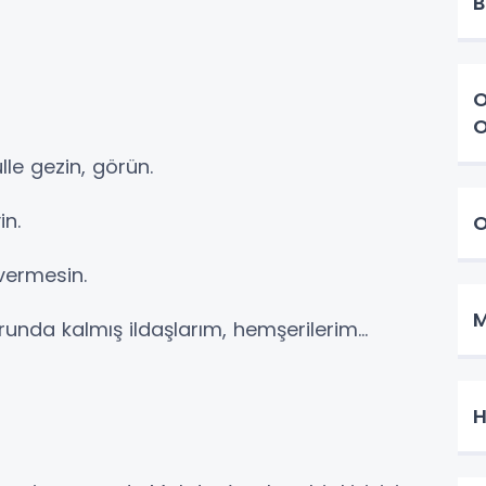
B
O
O
le gezin, görün.
in.
O
 vermesin.
M
runda kalmış ildaşlarım, hemşerilerim…
H