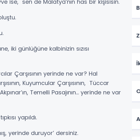
ve ise, sen de Malatya’nın has bir kişisisin.
B
oluştu.
u.
Z
ne, iki günlüğüne kalbinizin sızısı
İ
rcılar Çarşısının yerinde ne var? Hal
arşısının, Kuyumcular Çarşısının, Tüccar
O
 Akpınar’ın, Temelli Pasajının… yerinde ne var
ıpkısı yapıldı.
A
ş, yerinde duruyor’ dersiniz.