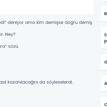
B
di” deniyor ama kim demişse doğru demiş.
r. Ney?
S
p
ara” sözü.
G
sıl kazanılacağını da söyleselerdi.
A
C
.