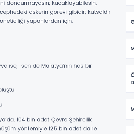
deni dondurmayasın; kucaklayabilesin,
ephedeki askerin görevi gibidir; kutsaldır
neticiliği yapanlardan için.
G
M
yve ise, sen de Malatya’nın has bir
Ö
oluştu.
u.
M
a’da, 104 bin adet Çevre Şehircilik
önüşüm yöntemiyle 125 bin adet daire