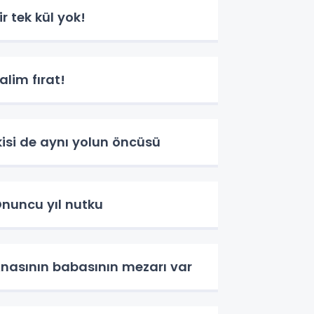
ir tek kül yok!
alim fırat!
kisi de aynı yolun öncüsü
nuncu yıl nutku
nasının babasının mezarı var