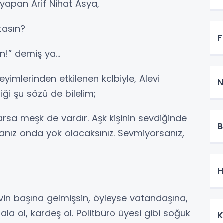
yapan Arif Nihat Asya,
tasın?
F
sın!” demiş ya…
imlerinden etkilenen kalbiyle, Alevi
N
ği şu sözü de bilelim;
arsa meşk de vardır. Aşk kişinin sevdiğinde
B
sanız onda yok olacaksınız. Sevmiyorsanız,
H
evin başına gelmişsin, öyleyse vatandaşına,
ala ol, kardeş ol. Politbüro üyesi gibi soğuk
K