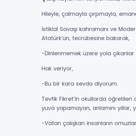
Hileyle, çalmayla çırpmayla, emane
İstiklal Savaşı kahramanı ve Mode
Atatürk’ün, tecrübesine bakarak,
-Dinlenmemek üzere yola çıkanlar a
Hak veriyor,
-Bu bir kara sevda diyorum.
Tevfik Fikret’in okullarda öğretile
yuva yapamayan, anlamını yıllar, yı
-Vatan çalışkan insanların omuzları