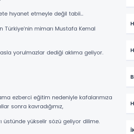
te hıyanet etmeyle değil tabii…
H
rn Türkiye’nin mimarı Mustafa Kemal
H
sla yorulmazlar dediği aklıma geliyor.
B
n ama ezberci eğitim nedeniyle kafalarımıza
H
llar sonra kavradığımız,
 üstünde yükselir sözü geliyor dilime.
İ