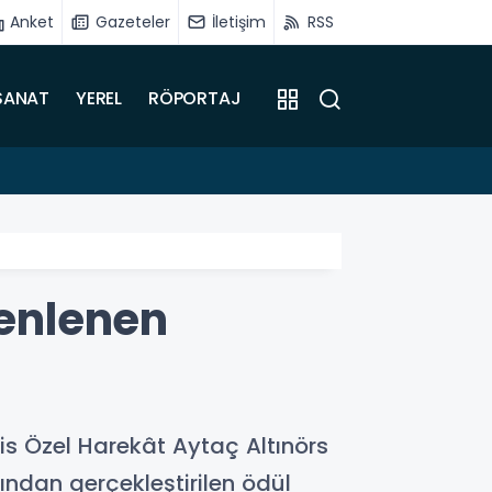
Anket
Gazeteler
İletişim
RSS
SANAT
YEREL
RÖPORTAJ
12:22
Battal
zenlenen
is Özel Harekât Aytaç Altınörs
ndan gerçekleştirilen ödül