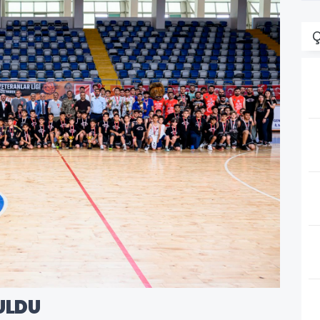
Ç
ULDU