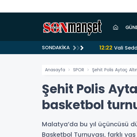
GÜN
12:22
SONDAKİKA
Vali Sed
Anasayfa
SPOR
Şehit Polis Aytaç Al
Şehit Polis Ayt
basketbol turn
Malatya’da bu yıl üçüncüsü düz
Basketbol Turnuvası, farklı ya