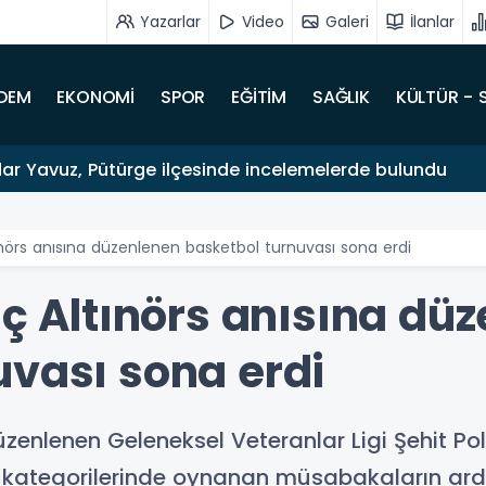
Yazarlar
Video
Galeri
İlanlar
DEM
EKONOMİ
SPOR
EĞİTİM
SAĞLIK
KÜLTÜR - 
dar Yavuz, Pütürge ilçesinde incelemelerde bulundu
tınörs anısına düzenlenen basketbol turnuvası sona erdi
aç Altınörs anısına dü
uvası sona erdi
enlenen Geleneksel Veteranlar Ligi Şehit Pol
ş kategorilerinde oynanan müsabakaların ardı