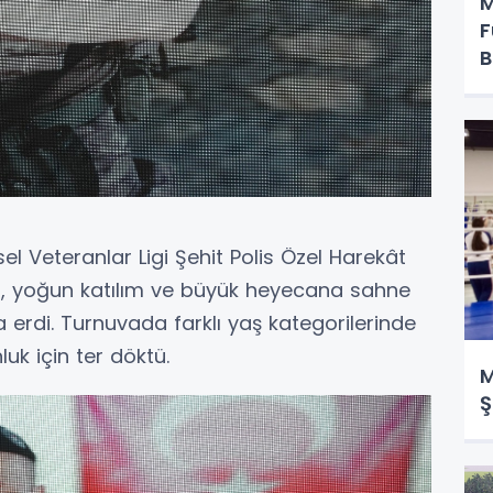
M
F
B
l Veteranlar Ligi Şehit Polis Özel Harekât
ı, yoğun katılım ve büyük heyecana sahne
 erdi. Turnuvada farklı yaş kategorilerinde
k için ter döktü.
M
Ş