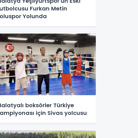
alatya Yeşilyurtspor'un Eski
utbolcusu Furkan Metin
oluspor Yolunda
alatyalı boksörler Türkiye
ampiyonası için Sivas yolcusu