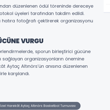
ndan düzenlenen ödül töreninde dereceye
otokol üyeleri tarafından takdim edildi.
 hatıra fotoğrafı çektirerek organizasyonu
GÜCÜNE VURGU
endirmelerde, sporun birleştirici gücüne
tkı sağlayan organizasyonların önemine
rekât Aytaç Altınörs’ün anısına düzenlenen
irle karşılandı.
Özel Harekât Aytaç Altınörs Basketbol Turnuvası