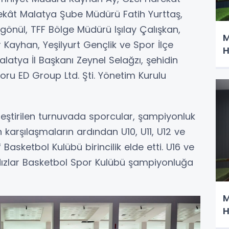
kât Malatya Şube Müdürü Fatih Yurttaş,
önül, TFF Bölge Müdürü Işılay Çalışkan,
M
 Kayhan, Yeşilyurt Gençlik ve Spor İlçe
H
ya İl Başkanı Zeynel Selağzı, şehidin
ru ED Group Ltd. Şti. Yönetim Kurulu
kleştirilen turnuvada sporcular, şampiyonluk
karşılaşmaların ardından U10, U11, U12 ve
Basketbol Kulübü birincilik elde etti. U16 ve
ldızlar Basketbol Spor Kulübü şampiyonluğa
M
H