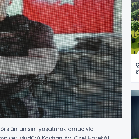
Ç
K
ınörs’ün anısını yaşatmak amacıyla
Emniyet Müdürü Kayhan Ay, Özel Harekât