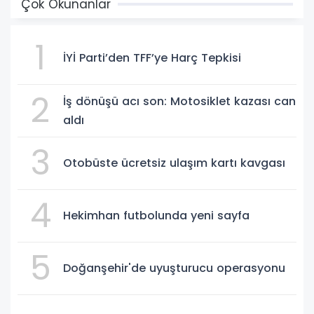
Çok Okunanlar
1
İYİ Parti’den TFF’ye Harç Tepkisi
2
İş dönüşü acı son: Motosiklet kazası can
aldı
3
Otobüste ücretsiz ulaşım kartı kavgası
4
Hekimhan futbolunda yeni sayfa
5
Doğanşehir'de uyuşturucu operasyonu