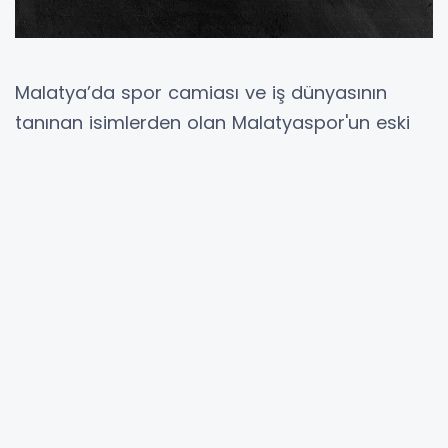
Malatya’da spor camiası ve iş dünyasının
tanınan isimlerden olan Malatyaspor'un eski
yöneticisi Keşşaf Kodaman'ın oğlu Kağan
Kodaman hayatını kaybetti.
Yıllarca Malatyaspor'a verdiği hizmetlerle
bilinen Keşşaf Kodaman'a, ailesine ve tüm
yakınlarına Malatya Sonmanşet gazetesi
olarak sabır ve başsağlığı diliyoruz. (Haber
Merkezi)