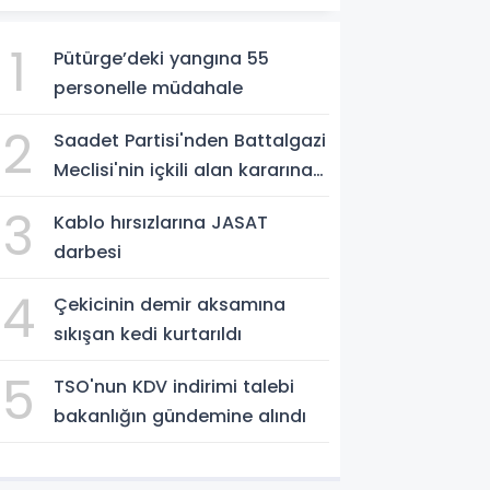
1
Pütürge’deki yangına 55
personelle müdahale
2
Saadet Partisi'nden Battalgazi
Meclisi'nin içkili alan kararına
destek
3
Kablo hırsızlarına JASAT
darbesi
4
Çekicinin demir aksamına
sıkışan kedi kurtarıldı
5
TSO'nun KDV indirimi talebi
bakanlığın gündemine alındı