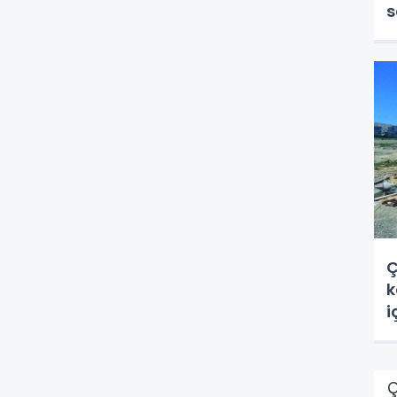
s
Ç
k
i
Ç