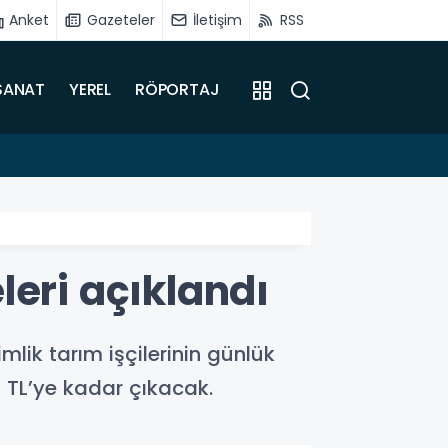
Anket
Gazeteler
İletişim
RSS
SANAT
YEREL
RÖPORTAJ
16:51
Battalg
leri açıklandı
lik tarım işçilerinin günlük
0 TL’ye kadar çıkacak.