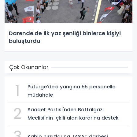
Darende'de ilk yaz şenliği binlerce kişiyi
buluşturdu
Çok Okunanlar
1
Pütürge’deki yangına 55 personelle
müdahale
2
Saadet Partisi'nden Battalgazi
Meclisi'nin içkili alan kararına destek
3
Kablo hırsızlarına JASAT darbesi