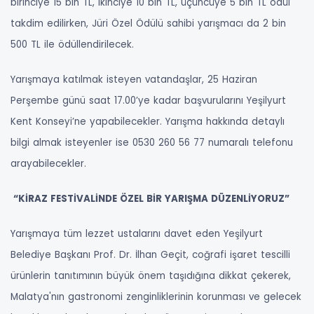
birinciye 15 bin TL, ikinciye 10 bin TL, üçüncüye 5 bin TL ödül
takdim edilirken, Jüri Özel Ödülü sahibi yarışmacı da 2 bin
500 TL ile ödüllendirilecek.
Yarışmaya katılmak isteyen vatandaşlar, 25 Haziran
Perşembe günü saat 17.00’ye kadar başvurularını Yeşilyurt
Kent Konseyi’ne yapabilecekler. Yarışma hakkında detaylı
bilgi almak isteyenler ise 0530 260 56 77 numaralı telefonu
arayabilecekler.
“KİRAZ FESTİVALİNDE ÖZEL BİR YARIŞMA DÜZENLİYORUZ”
Yarışmaya tüm lezzet ustalarını davet eden Yeşilyurt
Belediye Başkanı Prof. Dr. İlhan Geçit, coğrafi işaret tescilli
ürünlerin tanıtımının büyük önem taşıdığına dikkat çekerek,
Malatya'nın gastronomi zenginliklerinin korunması ve gelecek