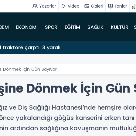
Yazarlar
Video
Galeri
İlanlar
DEM
EKONOMİ
SPOR
EĞİTİM
SAĞLIK
KÜLTÜR - 
traktöre çarptı: 3 yaralı
ne Dönmek İçin Gün Sayıyor
İşine Dönmek İçin Gün 
ğız ve Diş Sağlığı Hastanesi’nde hemşire ol
y önce yakalandığı göğüs kanserini erken tanı
cinin ardından sağlığına kavuşmanın mutlulu