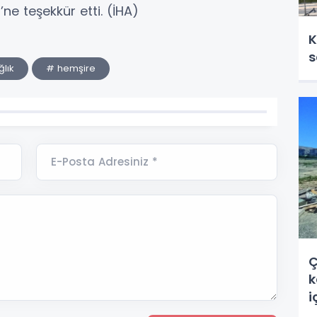
’ne teşekkür etti. (İHA)
K
s
lık
# hemşire
E-Posta Adresiniz *
Ç
k
i