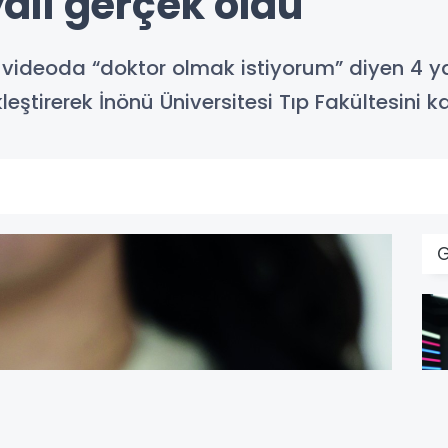
li gerçek oldu
ir videoda “doktor olmak istiyorum” diyen 4 y
eştirerek İnönü Üniversitesi Tıp Fakültesini k