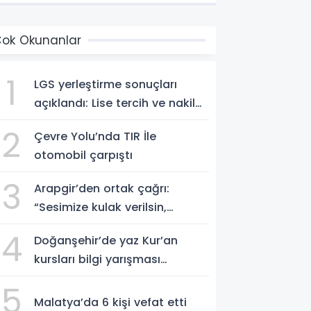
ok Okunanlar
1
LGS yerleştirme sonuçları
açıklandı: Lise tercih ve nakil
süreci başladı!
2
Çevre Yolu’nda TIR İle
otomobil çarpıştı
3
Arapgir’den ortak çağrı:
“Sesimize kulak verilsin,
yolumuz yapılsın”
4
Doğanşehir’de yaz Kur’an
kursları bilgi yarışması
düzenlendi
5
Malatya’da 6 kişi vefat etti