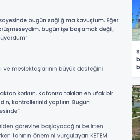
nı sayesinde bugün sağlığıma kavuştum. Eğer
görüşmeseydim, bugün işe başlamak değil,
nüyordum”
S
b
b
rı ve meslektaşlarının büyük desteğini
ktan korkun. Kafanıza takılan en ufak bir
n, kontrollerinizi yaptırın. Bugün
yesinde”
yeniden görevine başlayacağını belirten
 erken tanının önemini vurgulayan KETEM