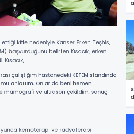
a
ettiği kitle nedeniyle Kanser Erken Teşhis,
M) başvurduğunu belirten Kısacık, erken
. Kısacık,
nrası çalıştığım hastanedeki KETEM standında
umu anlattım. Onlar da beni hemen
S
de mamografi ve ultrason çekildim, sonuç
boyunca kemoterapi ve radyoterapi