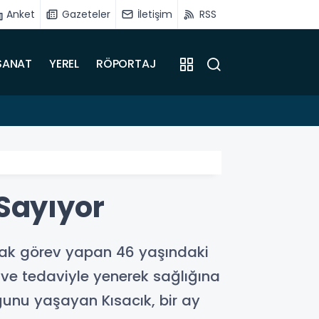
Anket
Gazeteler
İletişim
RSS
SANAT
YEREL
RÖPORTAJ
10:24
Kablo 
Sayıyor
arak görev yapan 46 yaşındaki
 ve tedaviyle yenerek sağlığına
ğunu yaşayan Kısacık, bir ay