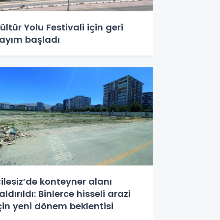
ültür Yolu Festivali için geri
ayım başladı
ilesiz’de konteyner alanı
aldırıldı: Binlerce hisseli arazi
çin yeni dönem beklentisi