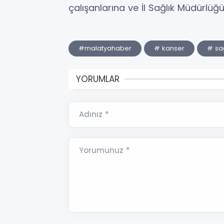
çalışanlarına ve İl Sağlık Müdürlüğü
#malatyahaber
# kanser
# sağ
YORUMLAR
Adınız *
Yorumunuz *