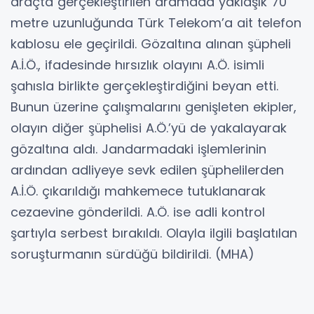
araçta gerçekleştirilen aramada yaklaşık 70
metre uzunluğunda Türk Telekom’a ait telefon
kablosu ele geçirildi. Gözaltına alınan şüpheli
A.İ.Ö., ifadesinde hırsızlık olayını A.Ö. isimli
şahısla birlikte gerçekleştirdiğini beyan etti.
Bunun üzerine çalışmalarını genişleten ekipler,
olayın diğer şüphelisi A.Ö.’yü de yakalayarak
gözaltına aldı. Jandarmadaki işlemlerinin
ardından adliyeye sevk edilen şüphelilerden
A.İ.Ö. çıkarıldığı mahkemece tutuklanarak
cezaevine gönderildi. A.Ö. ise adli kontrol
şartıyla serbest bırakıldı. Olayla ilgili başlatılan
soruşturmanın sürdüğü bildirildi. (MHA)