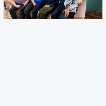
Darende ilçesine bağlı Akova Mahallesi’nde
yaşayan 85 yaşındaki Mustafa Kalay, Babalar
Günü’nde yaptığı açıklamalarla dikkat çekti.
Altı çocuk babası Kalay, yıllar geçtikçe
evlatlarla geçirilen zamanın daha da kıymetli
hale geldiğini belirterek, en büyük isteğinin
tüm çocuklarını bir arada görmek olduğunu
söyledi. Babalar Günü dolayısıyla İstanbul’dan
gelen oğlu Süleyman Kalay ile hasret gideren
yaşlı baba, çocuklarının Türkiye’nin farklı
şehirlerinde yaşamaları nedeniyle bir araya