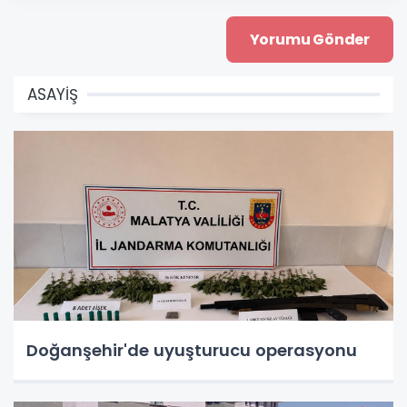
ASAYİŞ
Doğanşehir'de uyuşturucu operasyonu