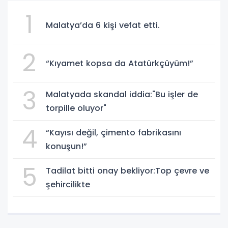
1
Malatya’da 6 kişi vefat etti.
2
“Kıyamet kopsa da Atatürkçüyüm!”
3
Malatyada skandal iddia:"Bu işler de
torpille oluyor"
4
“Kayısı değil, çimento fabrikasını
konuşun!”
5
Tadilat bitti onay bekliyor:Top çevre ve
şehircilikte