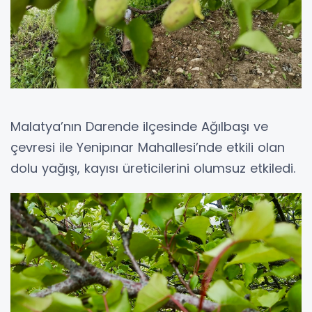
Malatya’nın Darende ilçesinde Ağılbaşı ve
çevresi ile Yenipınar Mahallesi’nde etkili olan
dolu yağışı, kayısı üreticilerini olumsuz etkiledi.