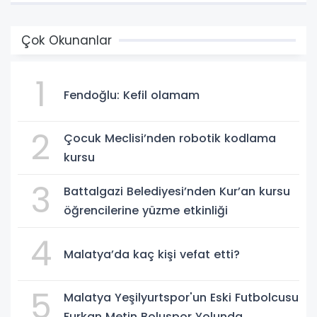
Çok Okunanlar
1
Fendoğlu: Kefil olamam
2
Çocuk Meclisi’nden robotik kodlama
kursu
3
Battalgazi Belediyesi’nden Kur’an kursu
öğrencilerine yüzme etkinliği
4
Malatya’da kaç kişi vefat etti?
5
Malatya Yeşilyurtspor'un Eski Futbolcusu
Furkan Metin Boluspor Yolunda