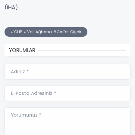
(İHA)
#CHP #Veli Ağbaba #Gaffar Çiçek
YORUMLAR
Adınız *
E-Posta Adresiniz *
Yorumunuz *