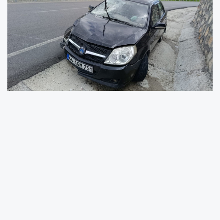
Kaza, sabah saatlerinde Malatya-Adıyaman
karayolu Doğanşehir Erkenek eski Tüneli
mevkiinde meydana geldi. Kontrolden çıkan
otomobilin bariyerlere çarpması sonucu araç
sürücüsü yaralandı.