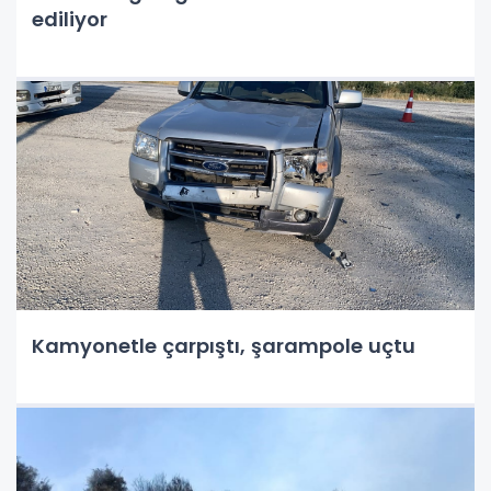
ediliyor
Kamyonetle çarpıştı, şarampole uçtu