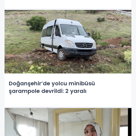
Doğanşehir’de yolcu minibüsü
şarampole devrildi: 2 yaralı