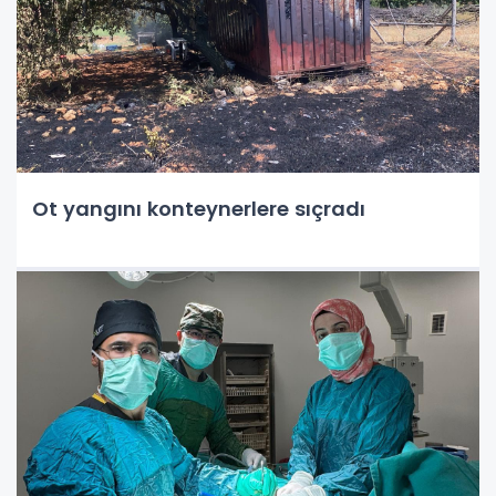
Ot yangını konteynerlere sıçradı