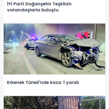
İYİ Parti Doğanşehir Teşkilatı
vatandaşlarla buluştu
Erkenek Tüneli'nde kaza: 1 yaralı