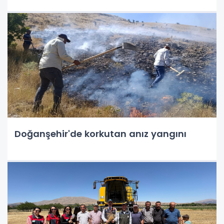
Doğanşehir'de korkutan anız yangını