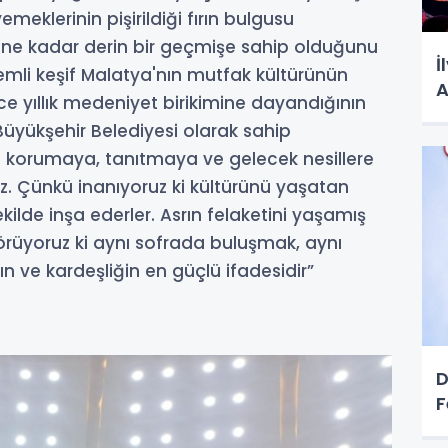
emeklerinin pişirildiği fırın bulgusu
 ne kadar derin bir geçmişe sahip olduğunu
İ
mli keşif Malatya'nın mutfak kültürünün
A
rce yıllık medeniyet birikimine dayandığının
Büyükşehir Belediyesi olarak sahip
 korumaya, tanıtmaya ve gelecek nesillere
 Çünkü inanıyoruz ki kültürünü yaşatan
ekilde inşa ederler. Asrın felaketini yaşamış
örüyoruz ki aynı sofrada buluşmak, aynı
ve kardeşliğin en güçlü ifadesidir”
D
F