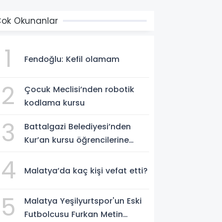
ok Okunanlar
1
Fendoğlu: Kefil olamam
2
Çocuk Meclisi’nden robotik
kodlama kursu
3
Battalgazi Belediyesi’nden
Kur’an kursu öğrencilerine
yüzme etkinliği
4
Malatya’da kaç kişi vefat etti?
5
Malatya Yeşilyurtspor'un Eski
Futbolcusu Furkan Metin