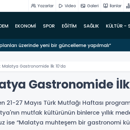
Yazarlar
Video
Galeri
İlanlar
DEM
EKONOMİ
SPOR
EĞİTİM
SAĞLIK
KÜLTÜR - 
lanları üzerinde yeni bir güncelleme yapılmalı”
: Malatya Gastronomide İlk 10’da
latya Gastronomide İlk
ilen 21-27 Mayıs Türk Mutfağı Haftası progr
tya'nın mutfak kültürünün binlerce yıllık med
z ise “Malatya muhteşem bir gastronomi kült