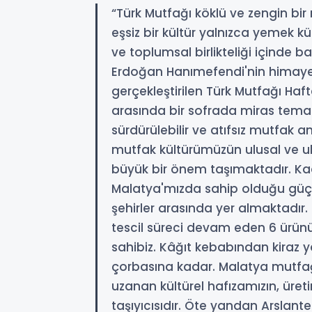
“Türk Mutfağı köklü ve zengin b
eşsiz bir kültür yalnızca yemek k
ve toplumsal birlikteliği içinde b
Erdoğan Hanımefendi'nin himayeler
gerçekleştirilen Türk Mutfağı Hafta
arasında bir sofrada miras teması
sürdürülebilir ve atıfsız mutfak 
mutfak kültürümüzün ulusal ve ul
büyük bir önem taşımaktadır. K
Malatya'mızda sahip olduğu güçl
şehirler arasında yer almaktadır.
tescil süreci devam eden 6 ürün
sahibiz. Kâğıt kebabından kiraz 
çorbasına kadar. Malatya mutfağ
uzanan kültürel hafızamızın, üre
taşıyıcısıdır. Öte yandan Arslant