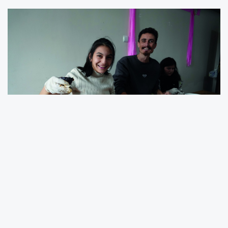
Niğde Eğitim Uygulama Okulu’nda hayata
geçirilen “Özel Çocuklar Güzel Kutular” projesi
kapsamında Malatya başta olmak üzere
Türkiye’nin dört bir yanından gönderilen