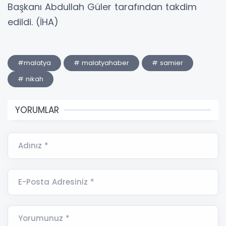
Başkanı Abdullah Güler tarafından takdim
edildi. (İHA)
#malatya
# malatyahaber
# samier
# nikah
YORUMLAR
Adınız *
E-Posta Adresiniz *
Yorumunuz *