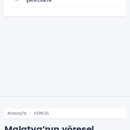
şehircilikte
Anasayfa
GÜNCEL
Malatya’nın yöresel