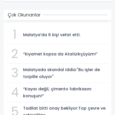
Çok Okunanlar
1
Malatya’da 6 kişi vefat etti.
2
“Kıyamet kopsa da Atatürkçüyüm!”
3
Malatyada skandal iddia:"Bu işler de
torpille oluyor"
4
“Kayısı değil, çimento fabrikasını
konuşun!”
5
Tadilat bitti onay bekliyor:Top çevre ve