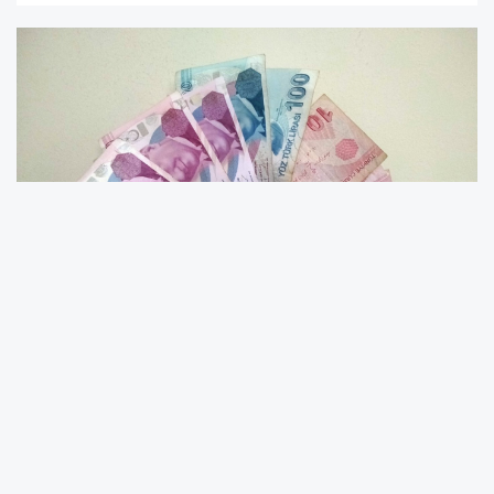
Yaklaşan Kurban Bayramı, emekliler için bu yıl
da hüsranla karşılanacak gibi görünüyor.