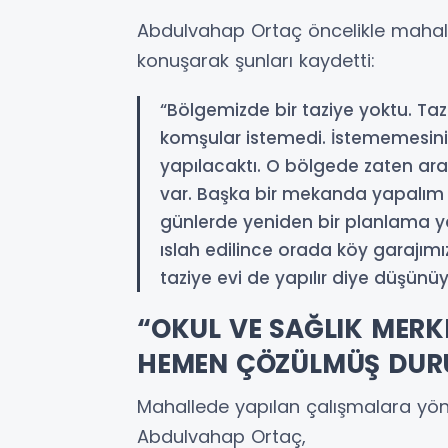
Abdulvahap Ortaç öncelikle mahall
konuşarak şunları kaydetti:
“Bölgemizde bir taziye yoktu. Tazi
komşular istemedi. İstememesini
yapılacaktı. O bölgede zaten ar
var. Başka bir mekanda yapalım
günlerde yeniden bir planlama 
ıslah edilince orada köy garajımı
taziye evi de yapılır diye düşünüy
“OKUL VE SAĞLIK MERK
HEMEN ÇÖZÜLMÜŞ DU
Mahallede yapılan çalışmalara yö
Abdulvahap Ortaç,