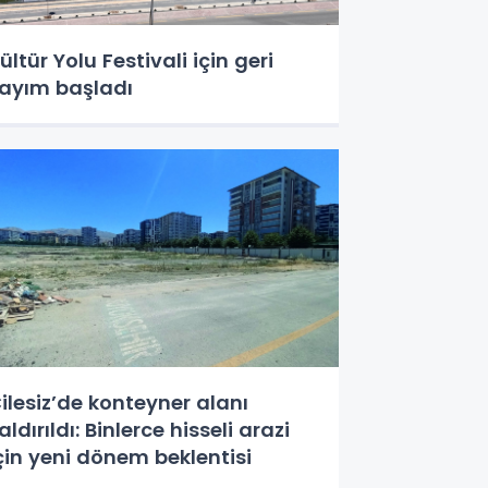
ültür Yolu Festivali için geri
ayım başladı
ilesiz’de konteyner alanı
aldırıldı: Binlerce hisseli arazi
çin yeni dönem beklentisi