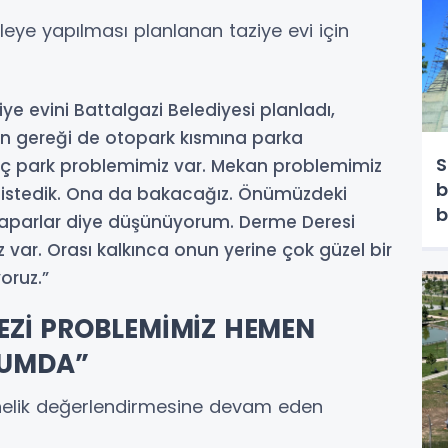
eye yapılması planlanan taziye evi için
ye evini Battalgazi Belediyesi planladı,
n gereği de otopark kısmına parka
S
aç park problemimiz var. Mekan problemimiz
b
 istedik. Ona da bakacağız. Önümüzdeki
b
yaparlar diye düşünüyorum. Derme Deresi
z var. Orası kalkınca onun yerine çok güzel bir
oruz.”
EZİ PROBLEMİMİZ HEMEN
RUMDA”
nelik değerlendirmesine devam eden