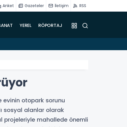
Anket
Gazeteler
İletişim
RSS
SANAT
YEREL
RÖPORTAJ
16:51
Battalg
rüyor
 evinin otopark sorunu
lı sosyal alanlar olarak
ul projeleriyle mahallede önemli