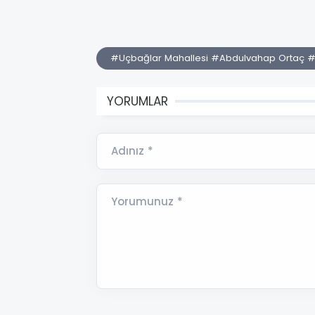
#Uçbağlar Mahallesi #Abdulvahap Ortaç
YORUMLAR
Adınız *
Yorumunuz *