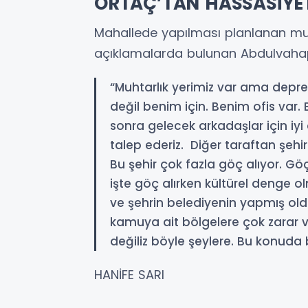
ORTAÇ’TAN HASSASİYET
Mahallede yapılması planlanan muh
açıklamalarda bulunan Abdulvahap 
“Muhtarlık yerimiz var ama depre
değil benim için. Benim ofis var. 
sonra gelecek arkadaşlar için i
talep ederiz. Diğer taraftan şehi
Bu şehir çok fazla göç alıyor. Göç
işte göç alırken kültürel denge ol
ve şehrin belediyenin yapmış oldu
kamuya ait bölgelere çok zarar veri
değiliz böyle şeylere. Bu konud
HANİFE SARI