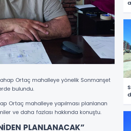
a
vahap Ortaç mahalleye yönelik Sonmanşet
S
erde bulundu.
ap Ortaç mahalleye yapılması planlanan
camiler ve daha fazlası hakkında konuştu.
YENİDEN PLANLANACAK”