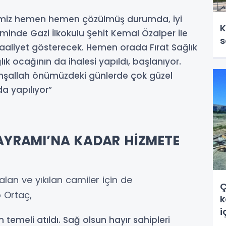
mimiz hemen hemen çözülmüş durumda, iyi
K
minde Gazi İlkokulu Şehit Kemal Özalper ile
s
faaliyet gösterecek. Hemen orada Fırat Sağlık
lık ocağının da ihalesi yapıldı, başlanıyor.
 inşallah önümüzdeki günlerde çok güzel
a yapılıyor”
YRAMI’NA KADAR HİZMETE
lan ve yıkılan camiler için de
Ç
 Ortaç,
k
i
temeli atıldı. Sağ olsun hayır sahipleri