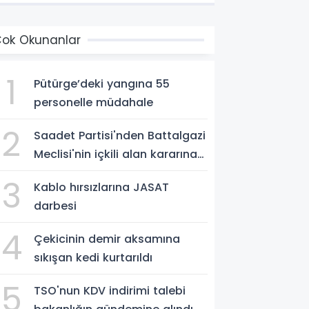
ok Okunanlar
1
Pütürge’deki yangına 55
personelle müdahale
2
Saadet Partisi'nden Battalgazi
Meclisi'nin içkili alan kararına
destek
3
Kablo hırsızlarına JASAT
darbesi
4
Çekicinin demir aksamına
sıkışan kedi kurtarıldı
5
TSO'nun KDV indirimi talebi