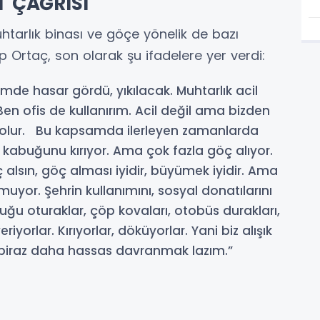
 ÇAĞRISI
tarlık binası ve göçe yönelik de bazı
Ortaç, son olarak şu ifadelere yer verdi:
mde hasar gördü, yıkılacak. Muhtarlık acil
Ben ofis de kullanırım. Acil değil ama bizden
yi olur. Bu kapsamda ilerleyen zamanlarda
r kabuğunu kırıyor. Ama çok fazla göç alıyor.
 alsın, göç alması iyidir, büyümek iyidir. Ama
muyor. Şehrin kullanımını, sosyal donatılarını
ğu oturaklar, çöp kovaları, otobüs durakları,
yorlar. Kırıyorlar, döküyorlar. Yani biz alışık
a biraz daha hassas davranmak lazım.”