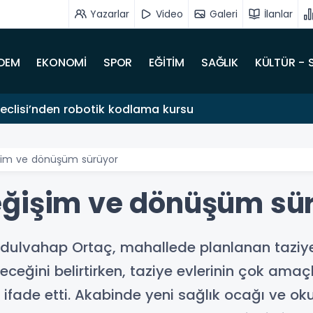
Yazarlar
Video
Galeri
İlanlar
DEM
EKONOMİ
SPOR
EĞİTİM
SAĞLIK
KÜLTÜR - 
clisi’nden robotik kodlama kursu
şim ve dönüşüm sürüyor
eğişim ve dönüşüm sü
dulvahap Ortaç, mahallede planlanan taziye
eceğini belirtirken, taziye evlerinin çok amaç
 ifade etti. Akabinde yeni sağlık ocağı ve ok