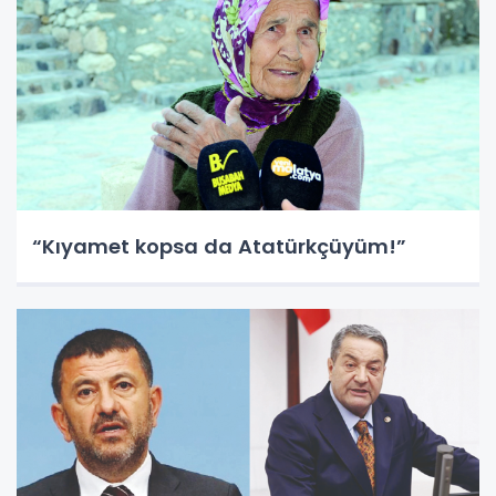
“Kıyamet kopsa da Atatürkçüyüm!”