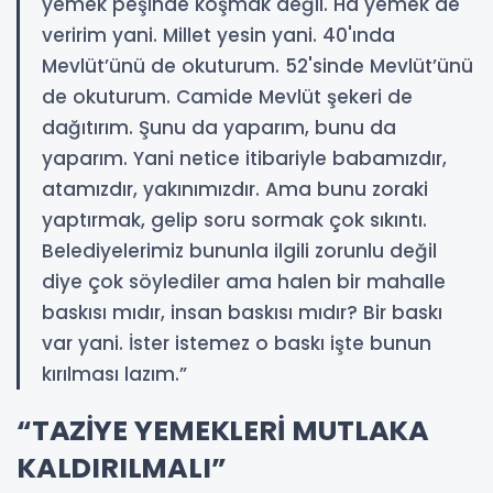
yemek peşinde koşmak değil. Ha yemek de
veririm yani. Millet yesin yani. 40'ında
Mevlüt’ünü de okuturum. 52'sinde Mevlüt’ünü
de okuturum. Camide Mevlüt şekeri de
dağıtırım. Şunu da yaparım, bunu da
yaparım. Yani netice itibariyle babamızdır,
atamızdır, yakınımızdır. Ama bunu zoraki
yaptırmak, gelip soru sormak çok sıkıntı.
Belediyelerimiz bununla ilgili zorunlu değil
diye çok söylediler ama halen bir mahalle
baskısı mıdır, insan baskısı mıdır? Bir baskı
var yani. İster istemez o baskı işte bunun
kırılması lazım.”
“TAZİYE YEMEKLERİ MUTLAKA
KALDIRILMALI”