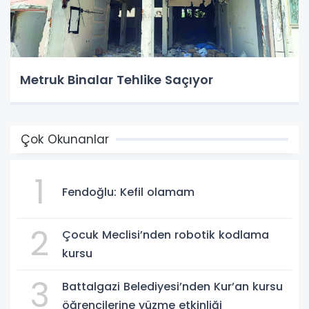
Metruk Binalar Tehlike Saçıyor
Çok Okunanlar
1
Fendoğlu: Kefil olamam
2
Çocuk Meclisi’nden robotik kodlama
kursu
3
Battalgazi Belediyesi’nden Kur’an kursu
öğrencilerine yüzme etkinliği