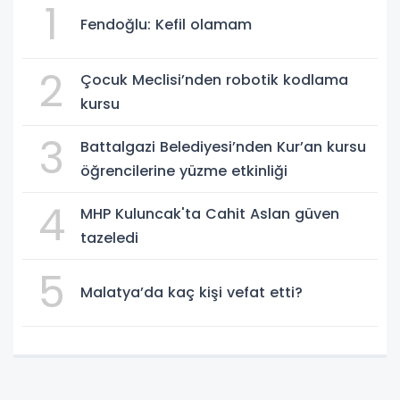
1
Fendoğlu: Kefil olamam
2
Çocuk Meclisi’nden robotik kodlama
kursu
3
Battalgazi Belediyesi’nden Kur’an kursu
öğrencilerine yüzme etkinliği
4
MHP Kuluncak'ta Cahit Aslan güven
tazeledi
5
Malatya’da kaç kişi vefat etti?