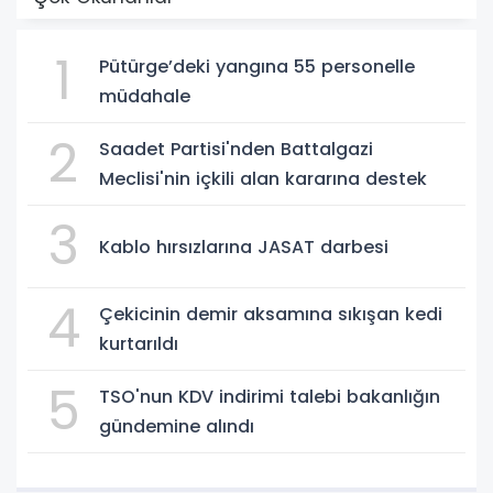
1
Pütürge’deki yangına 55 personelle
müdahale
2
Saadet Partisi'nden Battalgazi
Meclisi'nin içkili alan kararına destek
3
Kablo hırsızlarına JASAT darbesi
4
Çekicinin demir aksamına sıkışan kedi
kurtarıldı
5
TSO'nun KDV indirimi talebi bakanlığın
gündemine alındı