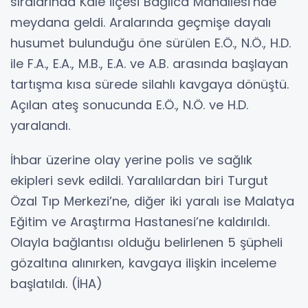
sıralarında Kale ilçesi Bağlıca Mahallesi’nde
meydana geldi. Aralarında geçmişe dayalı
husumet bulunduğu öne sürülen E.Ö., N.Ö., H.D.
ile F.A., E.A., M.B., E.A. ve A.B. arasında başlayan
tartışma kısa sürede silahlı kavgaya dönüştü.
Açılan ateş sonucunda E.Ö., N.Ö. ve H.D.
yaralandı.
İhbar üzerine olay yerine polis ve sağlık
ekipleri sevk edildi. Yaralılardan biri Turgut
Özal Tıp Merkezi’ne, diğer iki yaralı ise Malatya
Eğitim ve Araştırma Hastanesi’ne kaldırıldı.
Olayla bağlantısı olduğu belirlenen 5 şüpheli
gözaltına alınırken, kavgaya ilişkin inceleme
başlatıldı. (İHA)