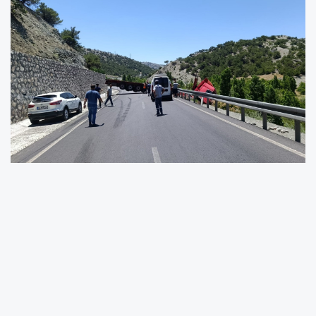
Malatya’nın Doğanşehir ilçesinde sürücüsünün
direksiyon hakimiyetini kaybettiği çekici
bariyerlere çarparak askıda kaldı. Kazada can
kaybı ya da yaralanma yaşanmadı.