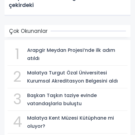
çekirdeki
Çok Okunanlar
1
Arapgir Meydan Projesi’nde ilk adım
atıldı
2
Malatya Turgut Özal Üniversitesi
Kurumsal Akreditasyon Belgesini aldı
3
Başkan Taşkın taziye evinde
vatandaşlarla buluştu
4
Malatya Kent Müzesi Kütüphane mi
oluyor?