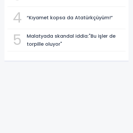
4
“Kıyamet kopsa da Atatürkçüyüm!”
5
Malatyada skandal iddia:"Bu işler de
torpille oluyor"