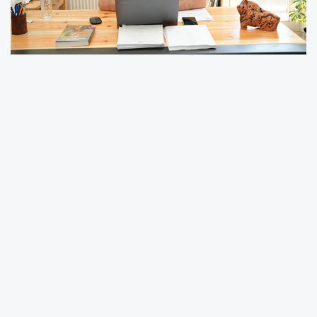
Malatya’nın Darende ilçesinde yer alan Tohma
bölgesindeki resimli mağaralar, yürütülen
bilimsel çalışmalarla kayıt altına alınarak
akademik literatüre kazandırılıyor. Alanda
yapılan incelemelerle yeni bulgular ortaya
çıkarıldı.
İnönü Üniversitesi Güzel Sanatlar ve Tasarım
Fakültesi Resim Bölümü Öğretim Üyesi Dr. Öğr.
Üyesi Levent İskenderoğlu başkanlığında
yürütülen çalışmaya İstanbul Üniversitesi-