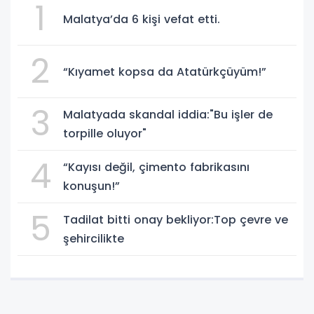
1
Malatya’da 6 kişi vefat etti.
2
“Kıyamet kopsa da Atatürkçüyüm!”
3
Malatyada skandal iddia:"Bu işler de
torpille oluyor"
4
“Kayısı değil, çimento fabrikasını
konuşun!”
5
Tadilat bitti onay bekliyor:Top çevre ve
şehircilikte