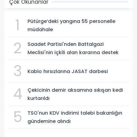
Çok Okunanlar
1
Pütürge’deki yangına 55 personelle
müdahale
2
Saadet Partisi'nden Battalgazi
Meclisi'nin içkili alan kararına destek
3
Kablo hırsızlarına JASAT darbesi
4
Çekicinin demir aksamına sıkışan kedi
kurtarıldı
5
TSO'nun KDV indirimi talebi bakanlığın
gündemine alındı