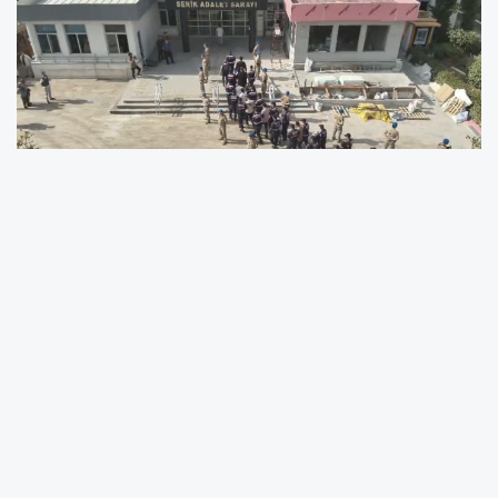
Malatya’nın da aralarında bulunduğu 24 ilde
uyuşturucu satıcılarına yönelik düzenlenen eş
zamanlı operasyonlarda yüzlerce kilo
uyuşturucu madde ele geçirilirken, 202 şüpheli
yakalandı. Şüphelilerden 122’si tutuklandı.
Jandarma Genel Komutanlığı Narkotik