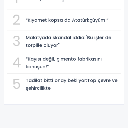
2
“Kıyamet kopsa da Atatürkçüyüm!”
3
Malatyada skandal iddia:"Bu işler de
torpille oluyor"
4
“Kayısı değil, çimento fabrikasını
konuşun!”
5
Tadilat bitti onay bekliyor:Top çevre ve
şehircilikte