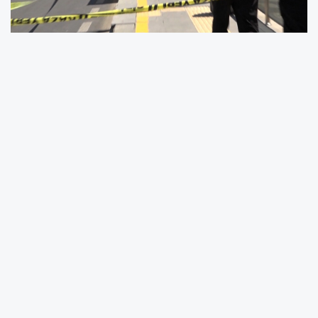
Malatya'da çevre yolu üzerindeki bir trambüs
durağında unutulan el çantası, bomba
şüphesi nedeniyle polis ekiplerini alarma
geçirdi. İhbar üzerine olay yerine sevk edilen
ekipler, bölgede geniş güvenlik önlemleri aldı.
Geçtiğimiz günlerde yaşanan olayda, durakta
sahipsiz çanta gören vatandaşların ihbarı
üzerine çevre güvenlik çemberine alınırken, tali
yol araç trafiğine kapatıldı. Bomba imha
ekipleri, şüpheli çantayı fünye ile kontrollü
şekilde imha etmek için hazırlıklara başladı.