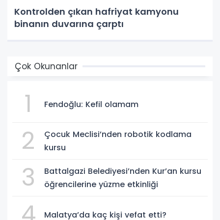
Kontrolden çıkan hafriyat kamyonu
binanın duvarına çarptı
Çok Okunanlar
1
Fendoğlu: Kefil olamam
2
Çocuk Meclisi’nden robotik kodlama
kursu
3
Battalgazi Belediyesi’nden Kur’an kursu
öğrencilerine yüzme etkinliği
4
Malatya’da kaç kişi vefat etti?