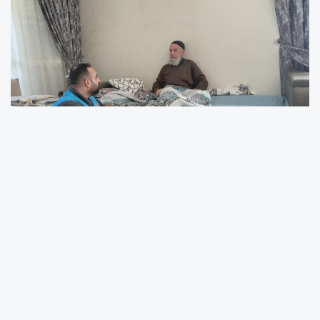
Battalgazi Belediyesi Sosyal Hizmetler
Müdürlüğü ekipleri, sosyal belediyecilik
çalışmaları kapsamında yaşlı ve engelli
bireylerin ailelerine yönelik hane ziyaretlerini