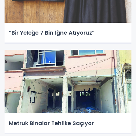
“Bir Yeleğe 7 Bin İğne Atıyoruz”
Metruk Binalar Tehlike Saçıyor