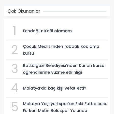
Çok Okunanlar
1
Fendoğlu: Kefil olamam
2
Çocuk Meclisi’nden robotik kodlama
kursu
3
Battalgazi Belediyesi’nden Kur’an kursu
öğrencilerine yüzme etkinliği
4
Malatya’da kaç kişi vefat etti?
5
Malatya Yeşilyurtspor'un Eski Futbolcusu
Furkan Metin Boluspor Yolunda