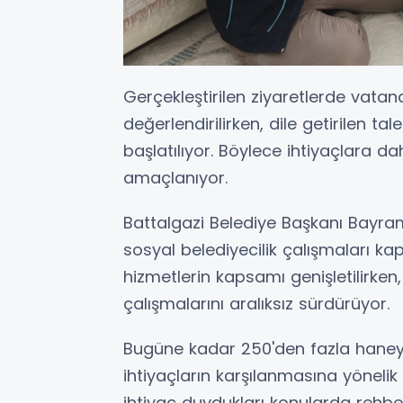
Gerçekleştirilen ziyaretlerde vata
değerlendirilirken, dile getirilen talep
başlatılıyor. Böylece ihtiyaçlara da
amaçlanıyor.
Battalgazi Belediye Başkanı Bayra
sosyal belediyecilik çalışmaları ka
hizmetlerin kapsamı genişletilirken
çalışmalarını aralıksız sürdürüyor.
Bugüne kadar 250'den fazla haneyi 
ihtiyaçların karşılanmasına yöneli
ihtiyaç duydukları konularda rehbe