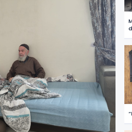
M
d
“