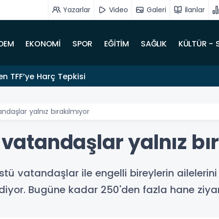
Yazarlar
Video
Galeri
İlanlar
DEM
EKONOMİ
SPOR
EĞİTİM
SAĞLIK
KÜLTÜR - 
den TFF’ye Harç Tepkisi
andaşlar yalnız bırakılmıyor
i vatandaşlar yalnız bı
tü vatandaşlar ile engelli bireylerin ailelerin
 ediyor. Bugüne kadar 250'den fazla hane ziyar