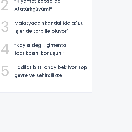
2
“Kıyamet kopsa da
Atatürkçüyüm!”
3
Malatyada skandal iddia:"Bu
işler de torpille oluyor"
4
“Kayısı değil, çimento
fabrikasını konuşun!”
5
Tadilat bitti onay bekliyor:Top
çevre ve şehircilikte