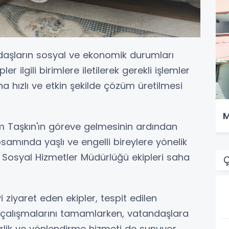
ndaşların sosyal ve ekonomik durumları
ler ilgili birimlere iletilerek gerekli işlemler
ha hızlı ve etkin şekilde çözüm üretilmesi
M
m Taşkın'ın göreve gelmesinin ardından
psamında yaşlı ve engelli bireylere yönelik
, Sosyal Hizmetler Müdürlüğü ekipleri saha
Ç
ziyaret eden ekipler, tespit edilen
k çalışmalarını tamamlarken, vatandaşlara
rlik ve yönlendirme hizmeti de sunuyor.