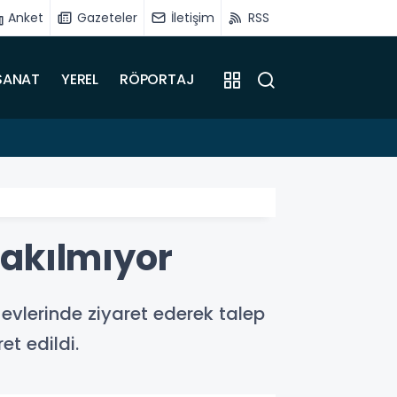
Anket
Gazeteler
İletişim
RSS
SANAT
YEREL
RÖPORTAJ
14:57
Hekim
rakılmıyor
i evlerinde ziyaret ederek talep
et edildi.