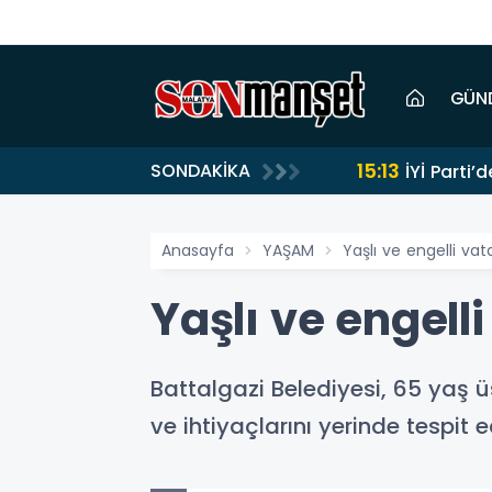
GÜN
15:13
SONDAKİKA
İYİ Parti’
Anasayfa
YAŞAM
Yaşlı ve engelli vat
Yaşlı ve engell
Battalgazi Belediyesi, 65 yaş üs
ve ihtiyaçlarını yerinde tespit