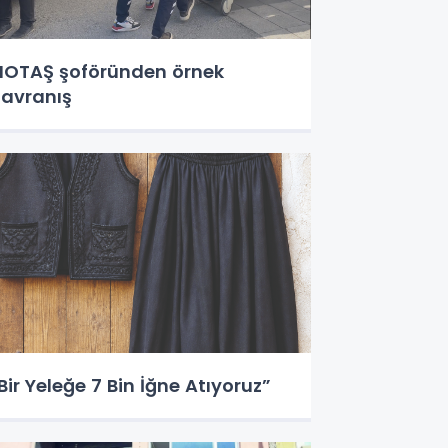
OTAŞ şoföründen örnek
avranış
Bir Yeleğe 7 Bin İğne Atıyoruz”