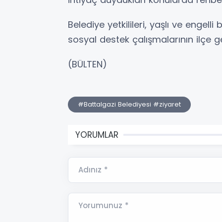
Belediye yetkilileri, yaşlı ve engell
sosyal destek çalışmalarının ilçe g
(BÜLTEN)
#Battalgazi Belediyesi #ziyaret
YORUMLAR
Adınız *
Yorumunuz *