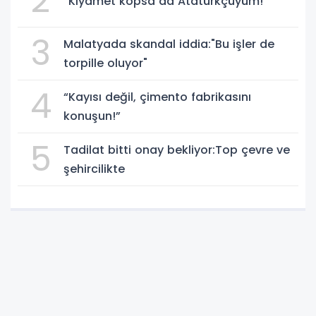
2
“Kıyamet kopsa da Atatürkçüyüm!”
3
Malatyada skandal iddia:"Bu işler de
torpille oluyor"
4
“Kayısı değil, çimento fabrikasını
konuşun!”
5
Tadilat bitti onay bekliyor:Top çevre ve
şehircilikte