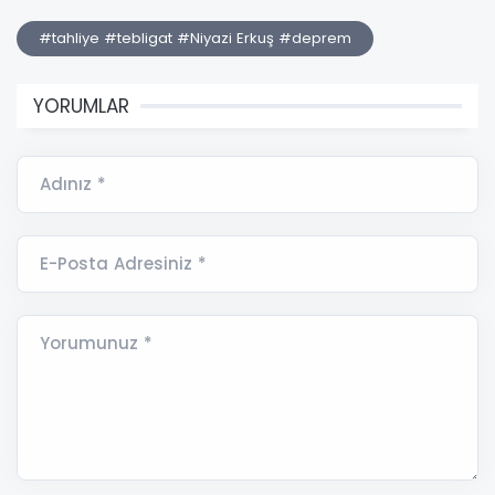
#tahliye #tebligat #Niyazi Erkuş #deprem
YORUMLAR
Adınız *
E-Posta Adresiniz *
Yorumunuz *