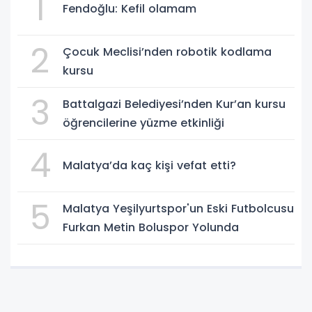
1
Fendoğlu: Kefil olamam
2
Çocuk Meclisi’nden robotik kodlama
kursu
3
Battalgazi Belediyesi’nden Kur’an kursu
öğrencilerine yüzme etkinliği
4
Malatya’da kaç kişi vefat etti?
5
Malatya Yeşilyurtspor'un Eski Futbolcusu
Furkan Metin Boluspor Yolunda