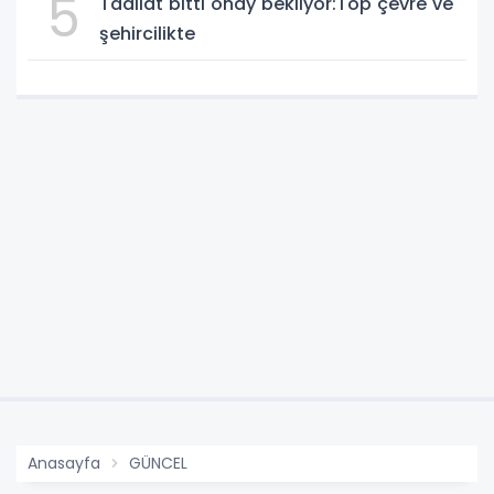
5
Tadilat bitti onay bekliyor:Top çevre ve
şehircilikte
Anasayfa
GÜNCEL