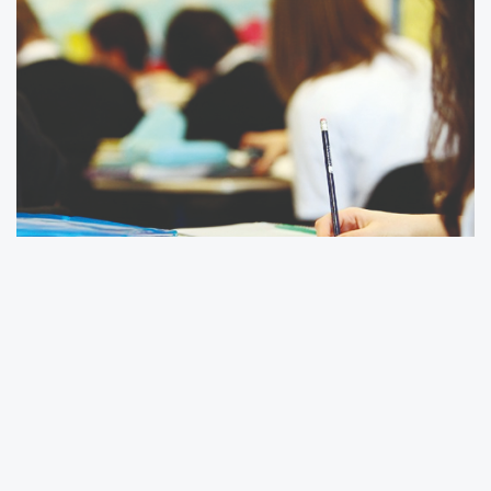
2026 KPSS lisans Genel Yetenek–Genel Kültür
sınavı 6 Eylül’de, Alan Bilgisi oturumları ise 12-
13 Eylül’de yapılacak. KPSS lisans başvuruları 1-
13 Temmuz tarihleri arasında alınacak. Geç