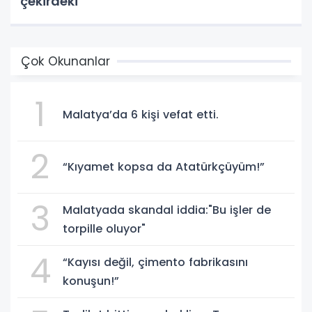
çekirdeki
Çok Okunanlar
1
Malatya’da 6 kişi vefat etti.
2
“Kıyamet kopsa da Atatürkçüyüm!”
3
Malatyada skandal iddia:"Bu işler de
torpille oluyor"
4
“Kayısı değil, çimento fabrikasını
konuşun!”