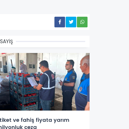
SAYİŞ
tiket ve fahiş fiyata yarım
ilyonluk ceza