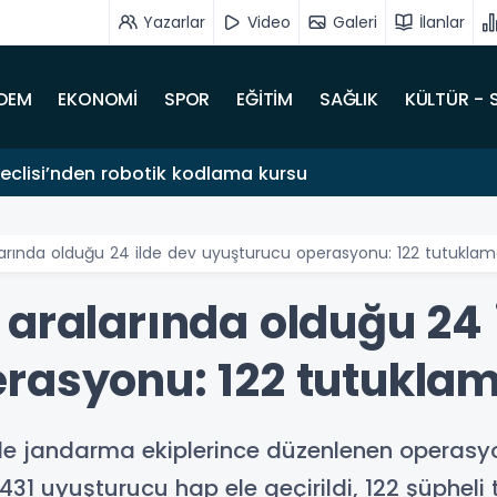
Yazarlar
Video
Galeri
İlanlar
DEM
EKONOMİ
SPOR
EĞİTİM
SAĞLIK
KÜLTÜR - 
clisi’nden robotik kodlama kursu
larında olduğu 24 ilde dev uyuşturucu operasyonu: 122 tutukla
 aralarında olduğu 24 
rasyonu: 122 tutukla
ilde jandarma ekiplerince düzenlenen operasy
1 uyuşturucu hap ele geçirildi, 122 şüpheli 