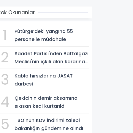
ok Okunanlar
1
Pütürge’deki yangına 55
personelle müdahale
2
Saadet Partisi'nden Battalgazi
Meclisi'nin içkili alan kararına
destek
3
Kablo hırsızlarına JASAT
darbesi
4
Çekicinin demir aksamına
sıkışan kedi kurtarıldı
5
TSO'nun KDV indirimi talebi
bakanlığın gündemine alındı