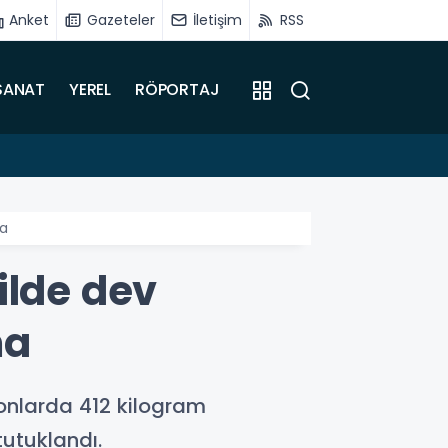
Anket
Gazeteler
İletişim
RSS
SANAT
YEREL
RÖPORTAJ
16:51
Battalg
ma
ilde dev
ma
onlarda 412 kilogram
tutuklandı.