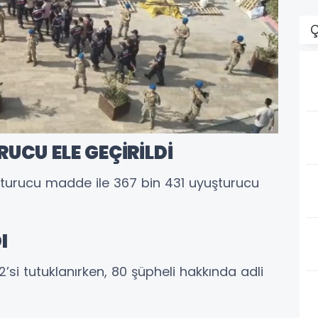
Ç
UCU ELE GEÇİRİLDİ
turucu madde ile 367 bin 431 uyuşturucu
I
’si tutuklanırken, 80 şüpheli hakkında adli