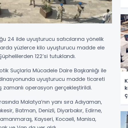
u 24 ilde uyuşturucu satıcılarına yönelik
arda yüzlerce kilo uyuşturucu madde ele
Şüphelilerden 122’si tutuklandı.
ik Suçlarla Mücadele Daire Başkanlığı ile
rdinasyonunda uyuşturucu madde ticareti
K
ş zamanlı operasyon gerçekleştirildi.
k
ç
arasında Malatya’nın yanı sıra Adıyaman,
kesir, Batman, Denizli, Diyarbakır, Edirne,
hramanmaraş, Kayseri, Kocaeli, Manisa,
ak ve Van da yer aldı.