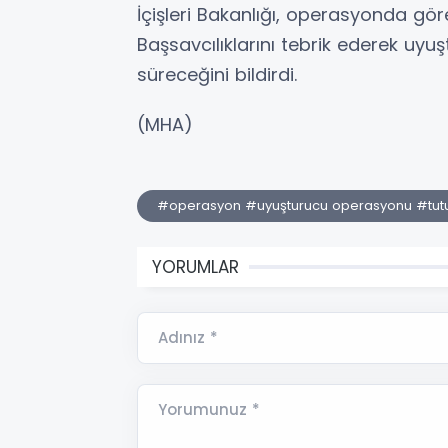
İçişleri Bakanlığı, operasyonda gö
Başsavcılıklarını tebrik ederek uyu
süreceğini bildirdi.
(MHA)
#operasyon #uyuşturucu operasyonu #tut
YORUMLAR
Adınız *
Yorumunuz *