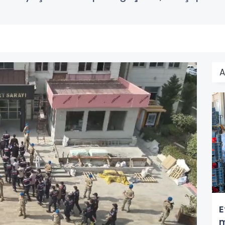
A
E
m