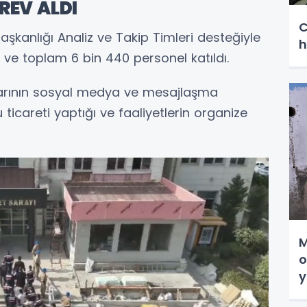
REV ALDI
C
şkanlığı Analiz ve Takip Timleri desteğiyle
h
 ve toplam 6 bin 440 personel katıldı.
larının sosyal medya ve mesajlaşma
icareti yaptığı ve faaliyetlerin organize
M
o
y