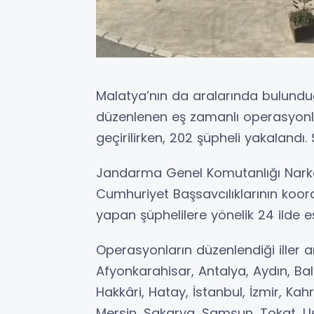
Malatya’nın da aralarında bulunduğ
düzenlenen eş zamanlı operasyonl
geçirilirken, 202 şüpheli yakalandı. 
Jandarma Genel Komutanlığı Narkot
Cumhuriyet Başsavcılıklarının koo
yapan şüphelilere yönelik 24 ilde e
Operasyonların düzenlendiği iller 
Afyonkarahisar, Antalya, Aydın, Balı
Hakkâri, Hatay, İstanbul, İzmir, Ka
Mersin, Sakarya, Samsun, Tokat, Uş