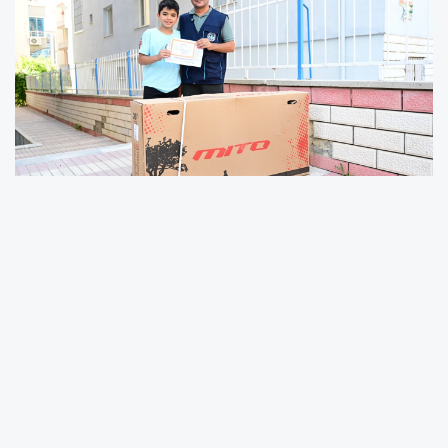
Battalgazi Belediyesi, eğitimde başarı
gösteren öğrencileri ödüllendirmeye devam
ediyor. Belediye tarafından yürütülen
“Başarının Ödülü Bizden” projesi kapsamında
sosyal destekten yararlanan ailelerin başarılı
çocukları karne döneminde çeşitli hediyelerle