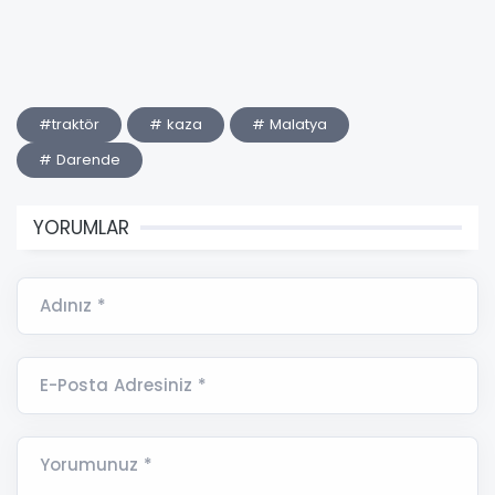
#traktör
# kaza
# Malatya
# Darende
YORUMLAR
Adınız *
E-Posta Adresiniz *
Yorumunuz *