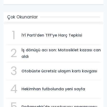
Çok Okunanlar
1
İYİ Parti’den TFF’ye Harç Tepkisi
2
İş dönüşü acı son: Motosiklet kazası can
aldı
3
Otobüste ücretsiz ulaşım kartı kavgası
4
Hekimhan futbolunda yeni sayfa
5
Doğanşehir'de uyuşturucu operasyonu