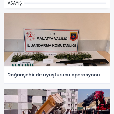
ASAYİŞ
Doğanşehir'de uyuşturucu operasyonu