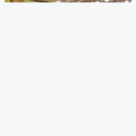
1987 yılında merhum Cumhurbaşkanı Turgut
Özal tarafından kurulan Türk-Amerikan İş
Adamları Derneği (TABA-AmCham) ile
Malatya Ticaret ve Sanayi Odası (MTSO),
Malatya Tekstilciler ve Konfeksiyoncular
Derneği (MATEK-DER), Malatyalı İş İnsanları