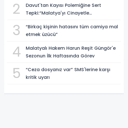
2
Davut'tan Kayısı Polemiğine Sert
Tepki:“Malatya'yı Cinayetle
Suçlayamazsınız!”
3
“Birkaç kişinin hatasını tüm camiya mal
etmek üzücü”
4
Malatyalı Hakem Harun Reşit Güngör'e
Sezonun İlk Haftasında Görev
5
“Ceza dosyanız var” SMS'lerine karşı
kritik uyarı