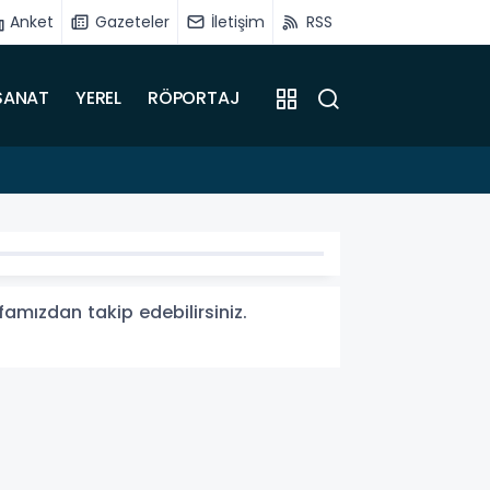
Anket
Gazeteler
İletişim
RSS
SANAT
YEREL
RÖPORTAJ
15:11
Malatya
yfamızdan takip edebilirsiniz.