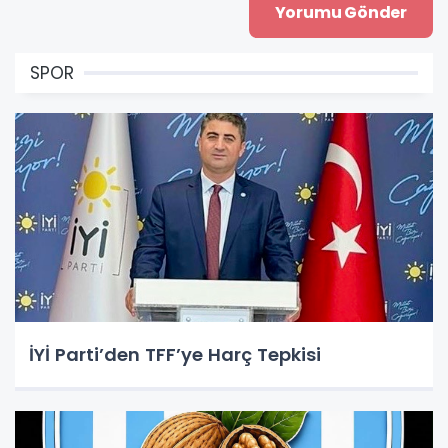
SPOR
İYİ Parti’den TFF’ye Harç Tepkisi