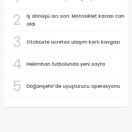
2
İş dönüşü acı son: Motosiklet kazası can
aldı
3
Otobüste ücretsiz ulaşım kartı kavgası
4
Hekimhan futbolunda yeni sayfa
5
Doğanşehir'de uyuşturucu operasyonu