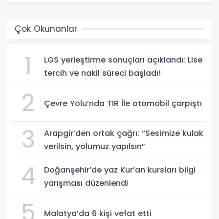
Çok Okunanlar
1
LGS yerleştirme sonuçları açıklandı: Lise
tercih ve nakil süreci başladı!
2
Çevre Yolu’nda TIR İle otomobil çarpıştı
3
Arapgir’den ortak çağrı: “Sesimize kulak
verilsin, yolumuz yapılsın”
4
Doğanşehir’de yaz Kur’an kursları bilgi
yarışması düzenlendi
5
Malatya’da 6 kişi vefat etti