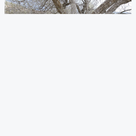
Akçadağ ilçesi Aliçeri Mahallesi mevkiinde bin
400 rakımlı bölgede bulunan ve yaklaşık 270
yıllık olduğu belirtilen ceviz ağacı görenlerin
dikkatini çekiyor. Yaşına rağmen halen verimli
olduğu belirtilen ağacın geçmiş yıllarda
yüksek miktarda ürün verdiği ifade edildi.