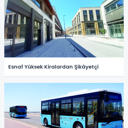
Esnaf Yüksek Kiralardan Şikâyetçi