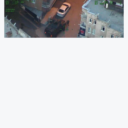
İçişleri Bakan Yardımcısı Ali Çelik, Diyarbakır İl
Emniyet Müdürlüğü bahçesinde düzenlenen
basın açıklamasında, uyuşturucuyla mücadele
kapsamında gerçekleştirilen geniş çaplı
operasyona ilişkin değerlendirmelerde
bulundu.