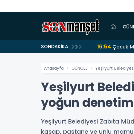
GÜN
16:54
SONDAKİKA
Çocuk Me
Anasayfa
GÜNCEL
Yeşilyurt Belediy
Yeşilyurt Bele
yoğun denetim
Yeşilyurt Belediyesi Zabıta Mü
kasap, pastane ve unlu mamul ü