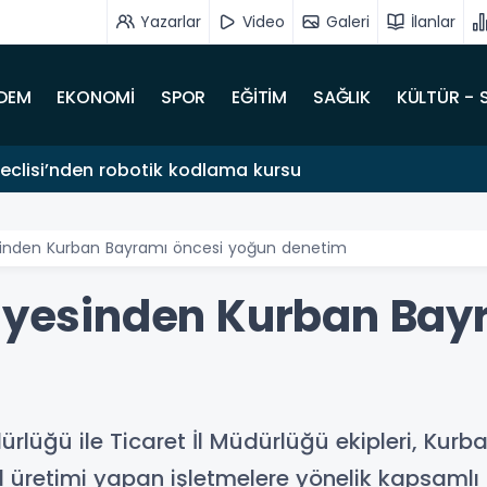
Yazarlar
Video
Galeri
İlanlar
DEM
EKONOMİ
SPOR
EĞİTİM
SAĞLIK
KÜLTÜR - 
clisi’nden robotik kodlama kursu
esinden Kurban Bayramı öncesi yoğun denetim
diyesinden Kurban Bay
dürlüğü ile Ticaret İl Müdürlüğü ekipleri, Ku
retimi yapan işletmelere yönelik kapsamlı d