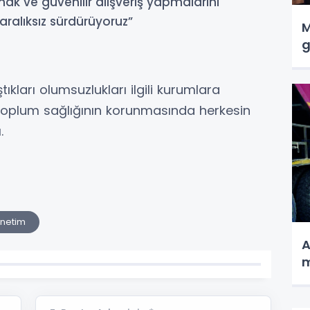
mak ve güvenilir alışveriş yapmalarını
ralıksız sürdürüyoruz”
M
g
ıkları olumsuzlukları ilgili kurumlara
 toplum sağlığının korunmasında herkesin
.
enetim
A
m