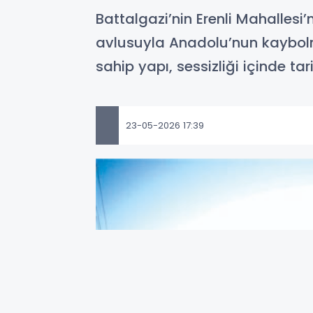
Battalgazi’nin Erenli Mahallesi
avlusuyla Anadolu’nun kaybolm
sahip yapı, sessizliği içinde tarih
23-05-2026 17:39