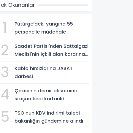
ok Okunanlar
1
Pütürge’deki yangına 55
personelle müdahale
2
Saadet Partisi'nden Battalgazi
Meclisi'nin içkili alan kararına
destek
3
Kablo hırsızlarına JASAT
darbesi
4
Çekicinin demir aksamına
sıkışan kedi kurtarıldı
5
TSO'nun KDV indirimi talebi
bakanlığın gündemine alındı