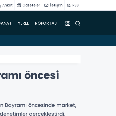
Anket
Gazeteler
İletişim
RSS
SANAT
YEREL
RÖPORTAJ
16:51
Battalg
ramı öncesi
rban Bayramı öncesinde market,
enetimler gerçekleştirdi.