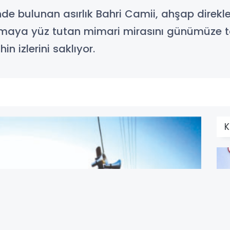
’nde bulunan asırlık Bahri Camii, ahşap direkl
aya yüz tutan mimari mirasını günümüze taş
in izlerini saklıyor.
K