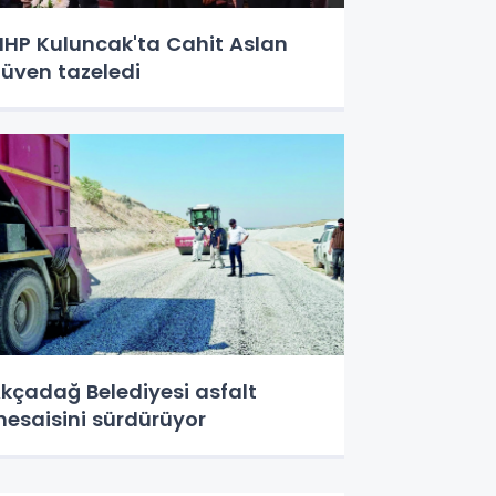
HP Kuluncak'ta Cahit Aslan
üven tazeledi
kçadağ Belediyesi asfalt
esaisini sürdürüyor