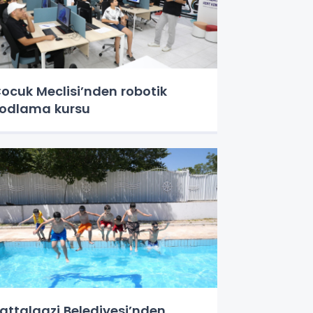
ocuk Meclisi’nden robotik
odlama kursu
attalgazi Belediyesi’nden