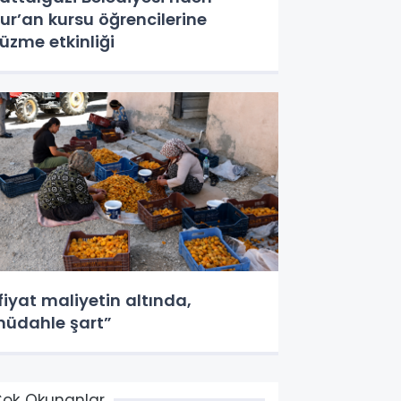
ur’an kursu öğrencilerine
üzme etkinliği
fiyat maliyetin altında,
üdahle şart”
ok Okunanlar