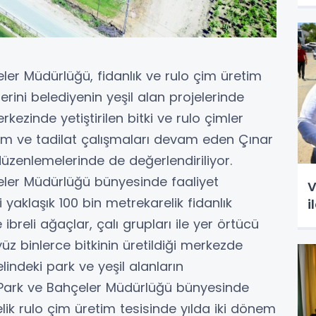
ler Müdürlüğü, fidanlık ve rulo çim üretim
erini belediyenin yeşil alan projelerinde
ezinde yetiştirilen bitki ve rulo çimler
kım ve tadilat çalışmaları devam eden Çınar
düzenlemelerinde de değerlendiriliyor.
eler Müdürlüğü bünyesinde faaliyet
V
yaklaşık 100 bin metrekarelik fidanlık
i
breli ağaçlar, çalı grupları ile yer örtücü
 yüz binlerce bitkinin üretildiği merkezde
elindeki park ve yeşil alanların
e Park ve Bahçeler Müdürlüğü bünyesinde
lik rulo çim üretim tesisinde yılda iki dönem