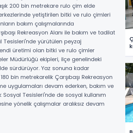
aklaşık 200 bin metrekare rulo çim elde
rkezlerinde yetiştirilen bitki ve rulo çimleri
anların bakım çalışmalarında
ıbaşı Rekreasyon Alanı ile bakım ve tadilat
Ç
 Tesisleri'nde yürütülen peyzaj
k
di üretimi olan bitki ve rulo çimler
ler Müdürlüğü ekipleri, ilçe genelindeki
ilde sürdürüyor. Yaz sonuna kadar
180 bin metrekarelik Çarşıbaşı Rekreasyon
eme uygulamaları devam ederken, bakım ve
k Sosyal Tesisleri'nde de sosyal kullanım
mesine yönelik çalışmalar aralıksız devam
B