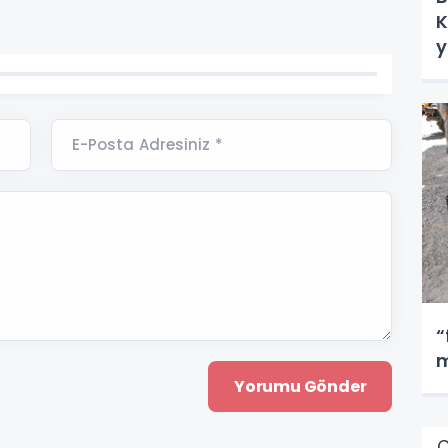
K
y
E-Posta Adresiniz *
“
m
Ç