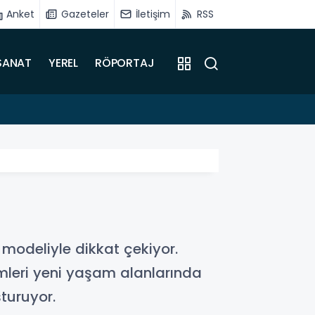
Anket
Gazeteler
İletişim
RSS
SANAT
YEREL
RÖPORTAJ
15:31
Sadıkoğ
 modeliyle dikkat çekiyor.
çimleri yeni yaşam alanlarında
turuyor.