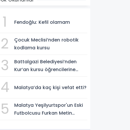
1
Fendoğlu: Kefil olamam
2
Çocuk Meclisi’nden robotik
kodlama kursu
3
Battalgazi Belediyesi’nden
Kur’an kursu öğrencilerine
yüzme etkinliği
4
Malatya’da kaç kişi vefat etti?
5
Malatya Yeşilyurtspor'un Eski
Futbolcusu Furkan Metin
Boluspor Yolunda