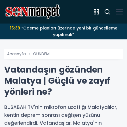
15:31
Sadıkoğlu arz fazlası işyerlerini yeniden gündeme
taşıdı
Anasayfa
GÜNDEM
Vatandaşın gözünden
Malatya | Güçlü ve zayıf
yönleri ne?
BUSABAH TV'nin mikrofon uzattığı Malatyalılar,
kentin deprem sonrası değişen yüzünü
değerlendirdi. Vatandaşlar, Malatya'nın