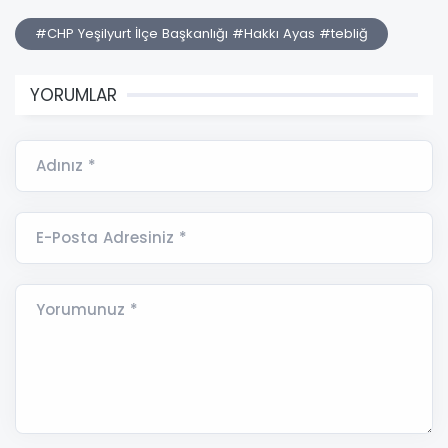
#CHP Yeşilyurt İlçe Başkanlığı #Hakkı Ayas #tebliğ
YORUMLAR
Adınız *
E-Posta Adresiniz *
Yorumunuz *