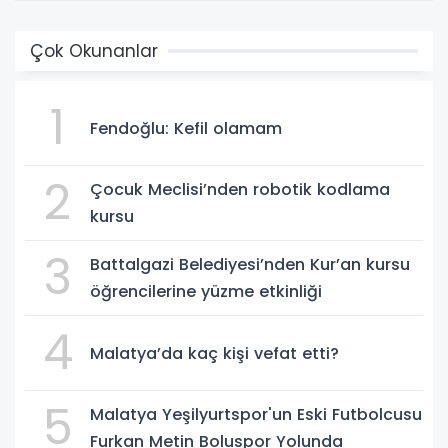
Çok Okunanlar
1
Fendoğlu: Kefil olamam
2
Çocuk Meclisi’nden robotik kodlama
kursu
3
Battalgazi Belediyesi’nden Kur’an kursu
öğrencilerine yüzme etkinliği
4
Malatya’da kaç kişi vefat etti?
5
Malatya Yeşilyurtspor'un Eski Futbolcusu
Furkan Metin Boluspor Yolunda