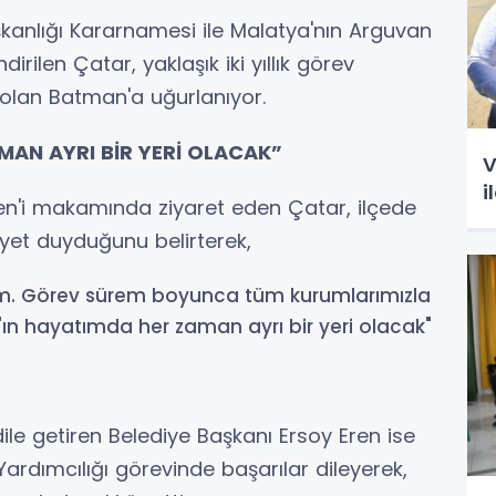
anlığı Kararnamesi ile Malatya'nın Arguvan
rilen Çatar, yaklaşık iki yıllık görev
 olan Batman'a uğurlanıyor.
AN AYRI BİR YERİ OLACAK”
V
i
en'i makamında ziyaret eden Çatar, ilçede
t duyduğunu belirterek,
ım. Görev sürem boyunca tüm kurumlarımızla
'ın hayatımda her zaman ayrı bir yeri olacak"
e getiren Belediye Başkanı Ersoy Eren ise
ardımcılığı görevinde başarılar dileyerek,