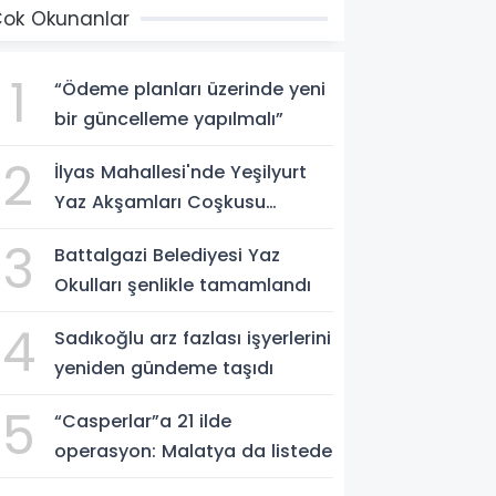
ok Okunanlar
1
“Ödeme planları üzerinde yeni
bir güncelleme yapılmalı”
2
İlyas Mahallesi'nde Yeşilyurt
Yaz Akşamları Coşkusu
yaşandı
3
Battalgazi Belediyesi Yaz
Okulları şenlikle tamamlandı
4
Sadıkoğlu arz fazlası işyerlerini
yeniden gündeme taşıdı
5
“Casperlar”a 21 ilde
operasyon: Malatya da listede