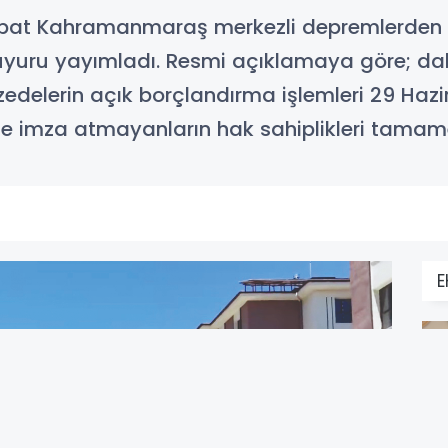
bat Kahramanmaraş merkezli depremlerden etk
duyuru yayımladı. Resmi açıklamaya göre; dah
tzedelerin açık borçlandırma işlemleri 29 Hazi
e imza atmayanların hak sahiplikleri tamame