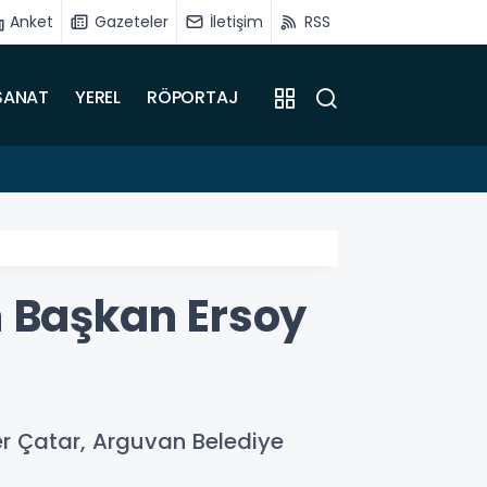
Anket
Gazeteler
İletişim
RSS
SANAT
YEREL
RÖPORTAJ
09:50
“Kıya
n Başkan Ersoy
r Çatar, Arguvan Belediye