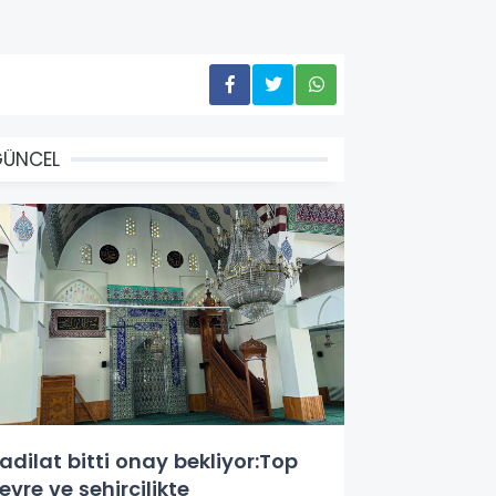
GÜNCEL
adilat bitti onay bekliyor:Top
evre ve şehircilikte