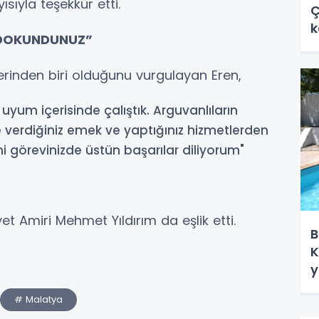
sıyla teşekkür etti.
Ç
k
 DOKUNDUNUZ”
lerinden biri olduğunu vurgulayan Eren,
uyum içerisinde çalıştık. Arguvanlıların
 verdiğiniz emek ve yaptığınız hizmetlerden
ni görevinizde üstün başarılar diliyorum"
t Amiri Mehmet Yıldırım da eşlik etti.
B
K
y
# Malatya