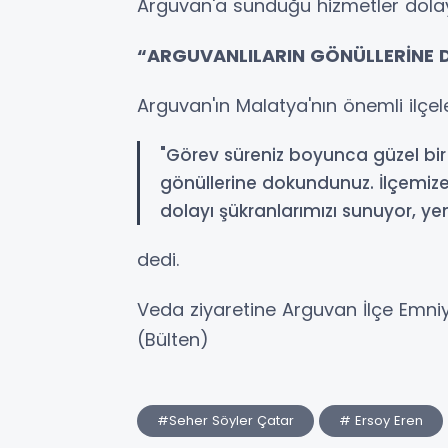
Arguvan'a sunduğu hizmetler dolayı
“ARGUVANLILARIN GÖNÜLLERİNE
Arguvan'ın Malatya'nın önemli ilçe
"Görev süreniz boyunca güzel bir 
gönüllerine dokundunuz. İlçemize
dolayı şükranlarımızı sunuyor, ye
dedi.
Veda ziyaretine Arguvan İlçe Emniye
(Bülten)
#Seher Söyler Çatar
# Ersoy Eren