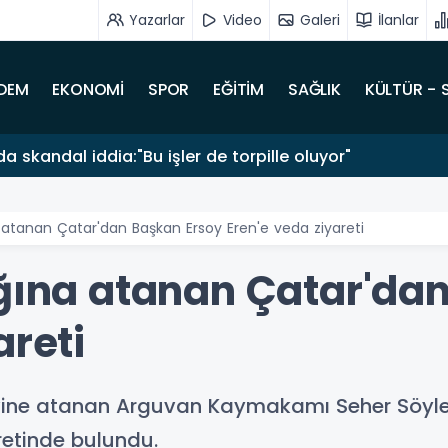
Yazarlar
Video
Galeri
İlanlar
DEM
EKONOMİ
SPOR
EĞİTİM
SAĞLIK
KÜLTÜR - 
a skandal iddia:"Bu işler de torpille oluyor"
a atanan Çatar'dan Başkan Ersoy Eren'e veda ziyareti
ığına atanan Çatar'da
areti
evine atanan Arguvan Kaymakamı Seher Söyle
retinde bulundu.