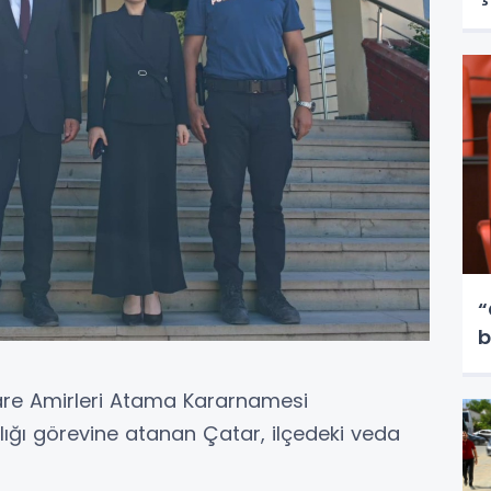
“
b
are Amirleri Atama Kararnamesi
ğı görevine atanan Çatar, ilçedeki veda