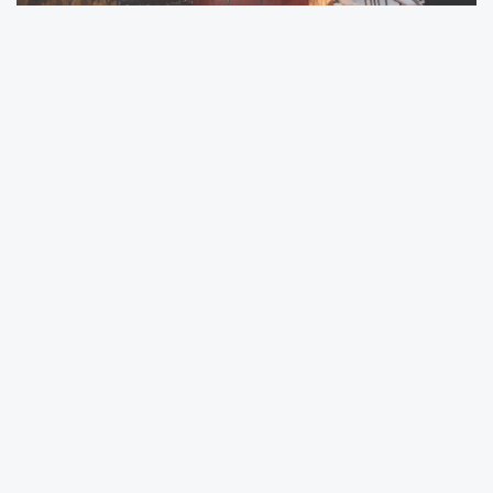
Gölcük Belediye Başkanı Ali Yıldırım Sezer,
Nüzhetiye Mahallesi'nde bulunan ve Kocaeli
Valiliği tarafından restorasyonuna başlanan
Nüzhetiye Camisinde incelemelerde bulundu.
Sultan 2. Abdülhamit döneminde
Başmabeyinci Hacı Ali Paşa tarafından
yaptırılan ve 1880 yılında ibadete açılan cami,
"kurtboğazı" tekniğiyle çivi kullanılmadan inşa
edilmesiyle dikkati çekiyor.
Başkan Sezer, caminin ilçenin önemli kültürel