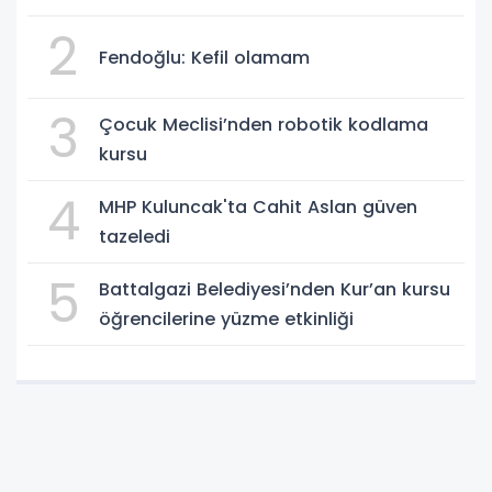
2
Fendoğlu: Kefil olamam
3
Çocuk Meclisi’nden robotik kodlama
kursu
4
MHP Kuluncak'ta Cahit Aslan güven
tazeledi
5
Battalgazi Belediyesi’nden Kur’an kursu
öğrencilerine yüzme etkinliği