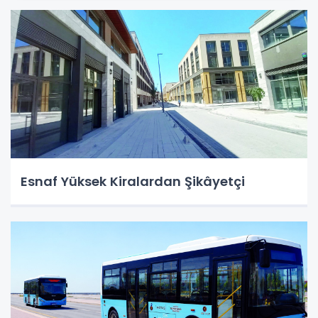
Esnaf Yüksek Kiralardan Şikâyetçi