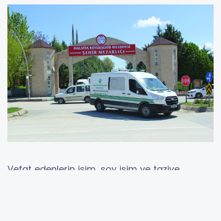
Vefat edenlerin isim, soy isim ve taziye
adresleri şöyle:
“87 yaşında vefat eden ve Malatya Şehir