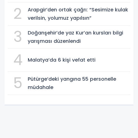
2
Arapgir’den ortak çağrı: “Sesimize kulak
verilsin, yolumuz yapılsın”
3
Doğanşehir’de yaz Kur’an kursları bilgi
yarışması düzenlendi
4
Malatya’da 6 kişi vefat etti
5
Pütürge’deki yangına 55 personelle
müdahale