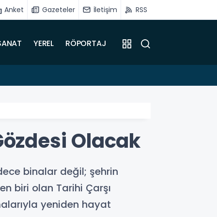
Anket
Gazeteler
İletişim
RSS
SANAT
YEREL
RÖPORTAJ
15:28
TÖTM'd
Gözdesi Olacak
ce binalar değil; şehrin
 biri olan Tarihi Çarşı
alarıyla yeniden hayat