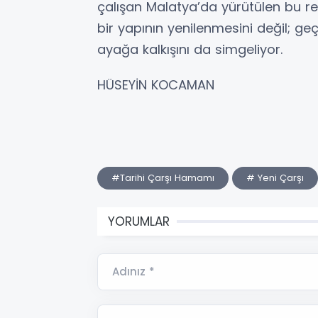
çalışan Malatya’da yürütülen bu r
bir yapının yenilenmesini değil; ge
ayağa kalkışını da simgeliyor.
HÜSEYİN KOCAMAN
#Tarihi Çarşı Hamamı
# Yeni Çarşı
YORUMLAR
Adınız *