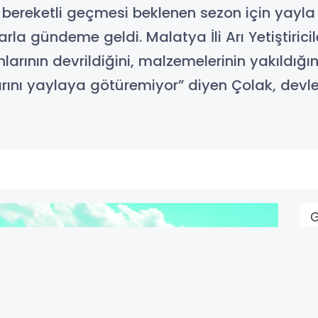
 bereketli geçmesi beklenen sezon için yayla 
a gündeme geldi. Malatya İli Arı Yetiştiriciler
arının devrildiğini, malzemelerinin yakıldığını 
arını yaylaya götüremiyor” diyen Çolak, devlet