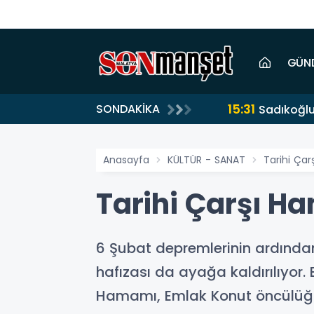
GÜN
15:31
SONDAKİKA
Sadıkoğlu
Anasayfa
KÜLTÜR - SANAT
Tarihi Çar
Tarihi Çarşı H
6 Şubat depremlerinin ardından
hafızası da ayağa kaldırılıyor
Hamamı, Emlak Konut öncülüğü