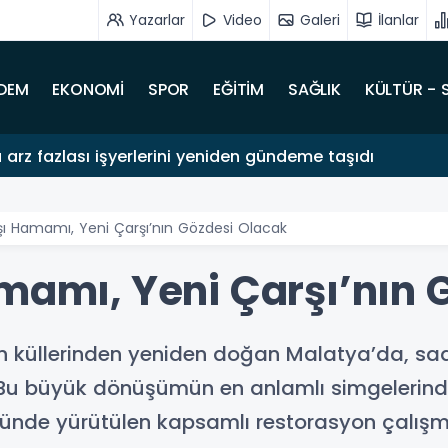
Yazarlar
Video
Galeri
İlanlar
DEM
EKONOMİ
SPOR
EĞİTİM
SAĞLIK
KÜLTÜR - 
 arz fazlası işyerlerini yeniden gündeme taşıdı
şı Hamamı, Yeni Çarşı’nın Gözdesi Olacak
amamı, Yeni Çarşı’nın 
 küllerinden yeniden doğan Malatya’da, sade
. Bu büyük dönüşümün en anlamlı simgelerinden
nde yürütülen kapsamlı restorasyon çalışm