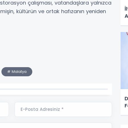
estorasyon çalışması, vatandaşlara yalnızca
İ
çmişin, kültürün ve ortak hafızanın yeniden
A
# Malatya
D
F
E-Posta Adresiniz *