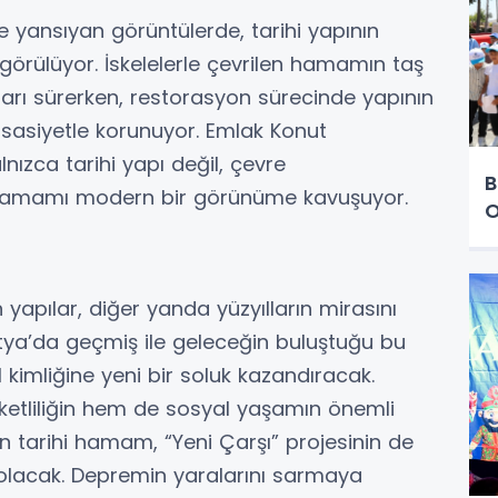
e yansıyan görüntülerde, tarihi yapının
ği görülüyor. İskelelerle çevrilen hamamın taş
arı sürerken, restorasyon sürecinde yapının
ssasiyetle korunuyor. Emlak Konut
nızca tarihi yapı değil, çevre
B
n tamamı modern bir görünüme kavuşuyor.
O
yapılar, diğer yanda yüzyılların mirasını
tya’da geçmiş ile geleceğin buluştuğu bu
el kimliğine yeni bir soluk kazandıracak.
etliliğin hem de sosyal yaşamın önemli
n tarihi hamam, “Yeni Çarşı” projesinin de
i olacak. Depremin yaralarını sarmaya