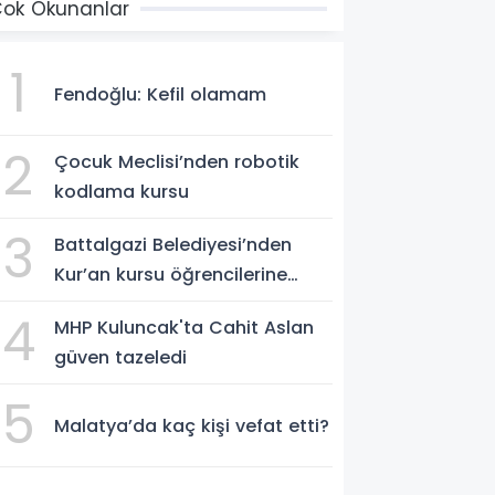
ok Okunanlar
1
Fendoğlu: Kefil olamam
2
Çocuk Meclisi’nden robotik
kodlama kursu
3
Battalgazi Belediyesi’nden
Kur’an kursu öğrencilerine
yüzme etkinliği
4
MHP Kuluncak'ta Cahit Aslan
güven tazeledi
5
Malatya’da kaç kişi vefat etti?