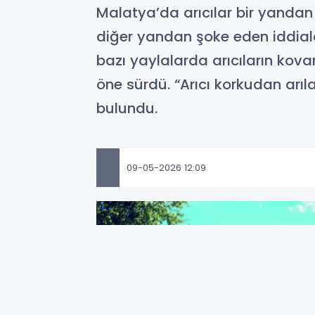
Malatya’da arıcılar bir yandan
diğer yandan şoke eden iddialarl
bazı yaylalarda arıcıların kovanl
öne sürdü. “Arıcı korkudan arıl
bulundu.
09-05-2026 12:09