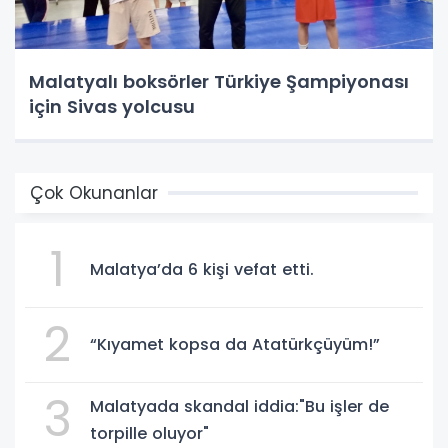
Malatyalı boksörler Türkiye Şampiyonası
için Sivas yolcusu
Çok Okunanlar
1
Malatya’da 6 kişi vefat etti.
2
“Kıyamet kopsa da Atatürkçüyüm!”
3
Malatyada skandal iddia:"Bu işler de
torpille oluyor"