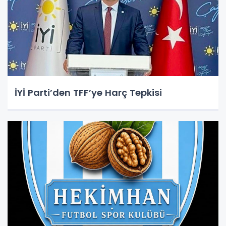
İYİ Parti’den TFF’ye Harç Tepkisi