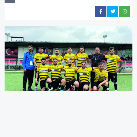
2025-2026 Sezonu İşitme Engelliler Futbol
1.Lig’inin son müsabakasında Malatya İşitme