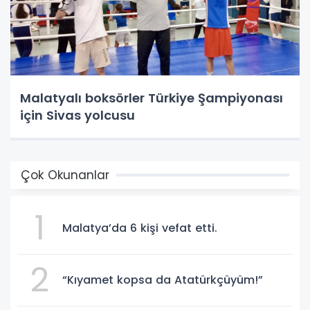
Malatyalı boksörler Türkiye Şampiyonası
için Sivas yolcusu
Çok Okunanlar
1
Malatya’da 6 kişi vefat etti.
2
“Kıyamet kopsa da Atatürkçüyüm!”