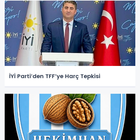
İYİ Parti’den TFF’ye Harç Tepkisi